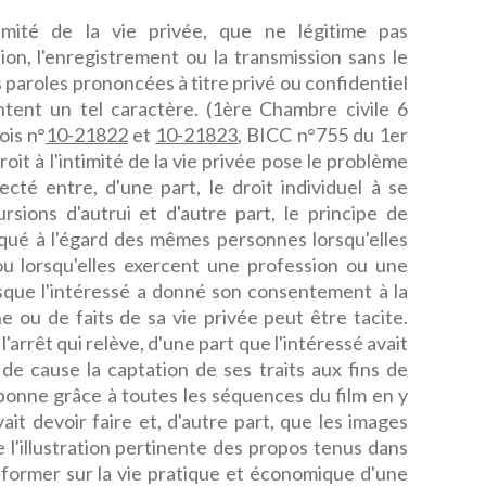
timité de la vie privée, que ne légitime pas
tion, l'enregistrement ou la transmission sans le
paroles prononcées à titre privé ou confidentiel
entent un tel caractère. (1ère Chambre civile 6
ois n°
10-21822
et
10-21823
, BICC n°755 du 1er
oit à l'intimité de la vie privée pose le problème
pecté entre, d'une part, le droit individuel à se
rsions d'autrui et d'autre part, le principe de
qué à l'égard des mêmes personnes lorsqu'elles
ou lorsqu'elles exercent une profession ou une
sque l'intéressé a donné son consentement à la
e ou de faits de sa vie privée peut être tacite.
l'arrêt qui relève, d'une part que l'intéressé avait
de cause la captation de ses traits aux fins de
e bonne grâce à toutes les séquences du film en y
yait devoir faire et, d'autre part, que les images
 l'illustration pertinente des propos tenus dans
nformer sur la vie pratique et économique d'une