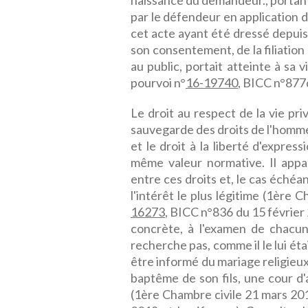
naissance du demandeur., portant
par le défendeur en application de 
cet acte ayant été dressé depuis 
son consentement, de la filiation
au public, portait atteinte à sa
pourvoi n°
16-19740
, BICC n°877
Le droit au respect de la vie pri
sauvegarde des droits de l'homme 
et le droit à la liberté d'express
même valeur normative. Il appar
entre ces droits et, le cas échéan
l'intérêt le plus légitime (1ère
16273
, BICC n°836 du 15 février 
concrète, à l'examen de chacun 
recherche pas, comme il le lui éta
être informé du mariage religieu
baptême de son fils, une cour d'
(1ère Chambre civile 21 mars 201