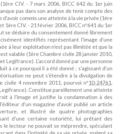
 (1ère CIV. - 7 mars 2006, BICC 642 du 1er juin
manque pas dans son analyse de tenir compte des
 d'avoir commis une atteinte à la vie privée (1ère
et 1ère CIV. - 21 février 2006, BICC n°641 du 1er
l peut se déduire du consentement donné librement
écisément identifiés représentant l'image d'une
e à leur exploitation n'est pas illimitée et que la
est valable (1ère Chambre civile 28 janvier 2010,
 et Legifrance). L'accord donné par une personne
uit à ce pourquoi il a été donné ; s'agissant d'un
utorisation ne peut s'étendre à la divulgation de
 civile 4 novembre 2011, pourvoi n°
10-24761
,
egifrance). Constitue pareillement une atteinte
droit à l'image et justifie la condamnation à des
l'éditeur d'un magazine d'avoir publié un article
rture, et illustré de quatre photographies
sant d'une certaine notoriété, lui prêtant des
s le lecteur ne pouvait se méprendre, spéculant
sçant dans l'intimité de sa vie privée, malgré sa