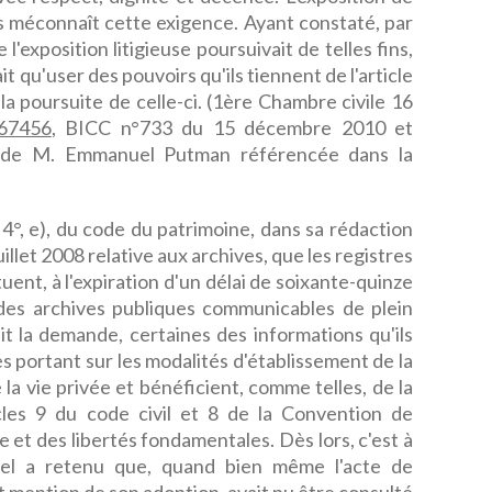
s méconnaît cette exigence. Ayant constaté, par
l'exposition litigieuse poursuivait de telles fins,
it qu'user des pouvoirs qu'ils tiennent de l'article
 la poursuite de celle-ci. (1ère Chambre civile 16
67456
, BICC n°733 du 15 décembre 2010 et
te de M. Emmanuel Putman référencée dans la
 I, 4°, e), du code du patrimoine, dans sa rédaction
uillet 2008 relative aux archives, que les registres
ituent, à l'expiration d'un délai de soixante-quinze
 des archives publiques communicables de plein
it la demande, certaines des informations qu'ils
s portant sur les modalités d'établissement de la
e la vie privée et bénéficient, comme telles, de la
icles 9 du code civil et 8 de la Convention de
 et des libertés fondamentales. Dès lors, c'est à
pel a retenu que, quand bien même l'acte de