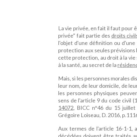
La vie privée, en fait il faut pour ê
privée" fait partie des
droits civil
l'objet d'une définition ou d'une 
protection aux seules prévisions 
cette protection, au droit à la vie 
à la santé, au secret de la
résidenc
Mais, si les personnes morales di
leur nom, de leur domicile, de le
les personnes physiques peuvent
sens de l'article 9 du code civil
14072
, BICC n°46 du 15 juille
Grégoire Loiseau, D. 2016, p.111
Aux termes de l'article 16-1-1, 
décédées doivent être traités av