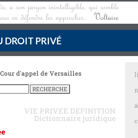
 DROIT PRIVÉ
 Cour d'appel de Versailles
l
n
a
VIE PRIVEE
DEFINITION
Dictionnaire juridique
c
ée