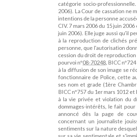
catégorie socio-professionnelle.
2006). La Cour de cassation ne 
intentions de la personne accusée
CIV. 7 mars 2006 du 15 juin 2006 
juin 2006). Elle juge aussi qu'i
à la reproduction de clichés pr
personne, que l'autorisation donné
cession du droit de reproduction 
pourvoi n°
08-70248
, BICC n°724
à la diffusion de son image se réd
fonctionnaire de Police, cette a
ses nom et grade (1ère Chambre
BICC n°757 du 1er mars 1012 et L
à la vie privée et violation du 
dommages-intérêts, le fait pour 
annoncé dès la page de couve
concernant un journaliste jouis
sentiments sur la nature desquel
sur sa vie sentimentale et s'immi