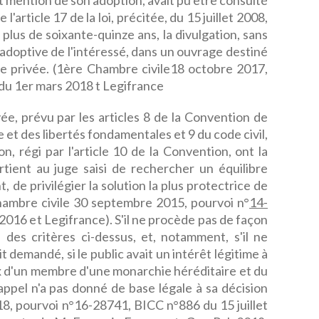
 mention de son adoption, avait pu être consulté
l'article 17 de la loi, précitée, du 15 juillet 2008,
plus de soixante-quinze ans, la divulgation, sans
 adoptive de l'intéressé, dans un ouvrage destiné
 vie privée. (1ère Chambre civile18 octobre 2017,
du 1er mars 2018 t Legifrance
vée, prévu par les articles 8 de la Convention de
et des libertés fondamentales et 9 du code civil,
ion, régi par l'article 10 de la Convention, ont la
tient au juge saisi de rechercher un équilibre
t, de privilégier la solution la plus protectrice de
 Chambre civile 30 septembre 2015, pourvoi n°
14-
2016 et Legifrance). S'il ne procède pas de façon
des critères ci-dessus, et, notamment, s'il ne
it demandé, si le public avait un intérêt légitime à
x d'un membre d'une monarchie héréditaire et du
appel n'a pas donné de base légale à sa décision
8, pourvoi n°16-28741, BICC n°886 du 15 juillet