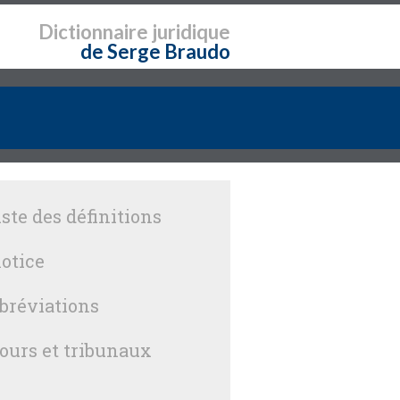
Dictionnaire
juridique
de Serge Braudo
iste des définitions
otice
bréviations
ours et tribunaux