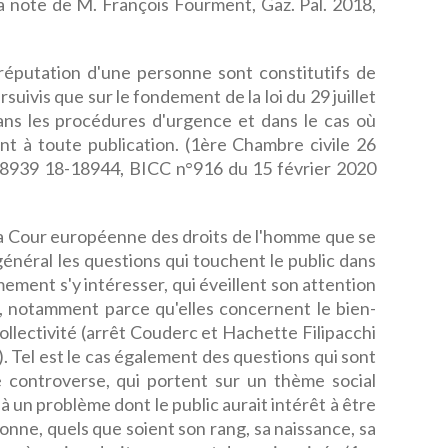
a note de M. François Fourment, Gaz. Pal. 2018,
 réputation d'une personne sont constitutifs de
uivis que sur le fondement de la loi du 29 juillet
ans les procédures d'urgence et dans le cas où
nt à toute publication. (1ère Chambre civile 26
8939 18-18944, BICC n°916 du 15 février 2020
e la Cour européenne des droits de l'homme que se
général les questions qui touchent le public dans
mement s'y intéresser, qui éveillent son attention
, notamment parce qu'elles concernent le bien-
collectivité (arrêt Couderc et Hachette Filipacchi
). Tel est le cas également des questions qui sont
e controverse, qui portent sur un thème social
à un problème dont le public aurait intérêt à être
rsonne, quels que soient son rang, sa naissance, sa