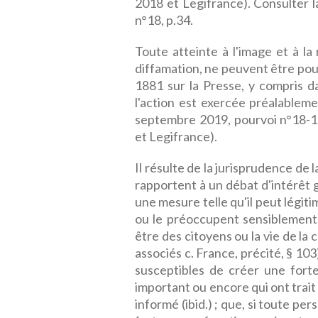
2018 et Legifrance). Consulter l
n°18, p.34.
Toute atteinte à l'image et à la
diffamation, ne peuvent être pours
1881 sur la Presse, y compris d
l'action est exercée préalableme
septembre 2019, pourvoi n°18-1
et Legifrance).
Il résulte de la jurisprudence d
rapportent à un débat d'intérêt 
une mesure telle qu'il peut légiti
ou le préoccupent sensiblement
être des citoyens ou la vie de la 
associés c. France, précité, § 103
susceptibles de créer une fort
important ou encore qui ont trait 
informé (ibid.) ; que, si toute pe