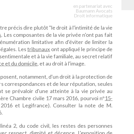
en partenariat avec
Baumann
Avocats
Droit informatique
tre précis dire plutôt "le droit à l'intimité de la vie
s
. Les composantes de la vie privée n'ont pas fait
énumération limitative afin d'éviter de limiter la
légales. Les
tribunaux
ont appliqué le principe de
sentimentale et à la vie familiale, au secret relatif
e et du domicile
, et au droit à l'image.
sposent, notamment, d'un droit à la protection de
urs correspondances et de leur réputation, seules
 se prévaloir d'une atteinte à la vie privée au
 (1ère Chambre civile 17 mars 2016, pourvoi n°
15-
t 2016 et Legifrance). Consulter la note de M.
6.
alinéa 2, du code civil, les restes des personnes
ec respect, dignité et décence. L'exposition de