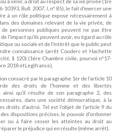
u à venir, a droit au respect de sa vie privée (1re
6-10393, Bull. 2007, I, n° 85), le fait d'exercer une
re à un rôle politique expose nécessairement à
 dans des domaines relevant de la vie privée, de
s de personnes publiques peuvent ne pas être
de l'impact qu'ils peuvent avoir, eu égard au rôle
tique ou sociale et de l'intérêt que le public peut
endre connaissance (arrêt Couderc et Hachette
écité, § 120) (1ère Chambre civile, pourvoi n°17-
re 2018 etLegifrance).
sion consacré par le paragraphe 1er de l'article 10
rde des droits de l'homme et des libertés
ainsi qu'il résulte de son paragraphe 2, des
écessaires, dans une société démocratique, à la
 droits d'autrui. Tel est l'objet de l'article 9 du
r des dispositions précises, le pouvoir d'ordonner
 ou à faire cesser les atteintes au droit au
à réparer le préjudice qui en résulte (même arrêt).