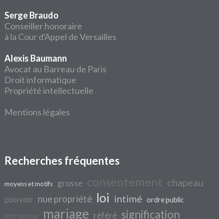
Serge Braudo
Conseiller honoraire
à la Cour d'Appel de Versailles
Alexis Baumann
Avocat au Barreau de Paris
Droit informatique
Propriété intellectuelle
Mentions légales
Recherches fréquentes
consentement
chapeau
grosse
moyens et motifs
loi
intimé
nue propriété
pouvoir
ordre public
mariage
signification
référé
entreprise