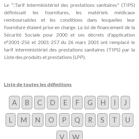
Le ";Tarif interministériel des prestations sanitaires" (TIPS)
définissait les fournitures, les matériels médicaux
remboursables et les conditions dans lesquelles leur
fourniture étaient prise en charge. La loi de financement de la
Sécurité Sociale pour 2000 et ses décrets d'application
n°2001-256 et 2001-257 du 26 mars 2001 ont remplacé le
tarif interministériel des prestations sanitaires (TIPS) par la
Liste des produits et prestations (LPP).
Liste de toutes les définitions
A
B
C
D
E
F
G
H
I
J
L
M
N
O
P
Q
R
S
T
U
V
W