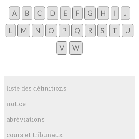
A
B
C
D
E
F
G
H
I
J
L
M
N
O
P
Q
R
S
T
U
V
W
liste des définitions
notice
abréviations
cours et tribunaux