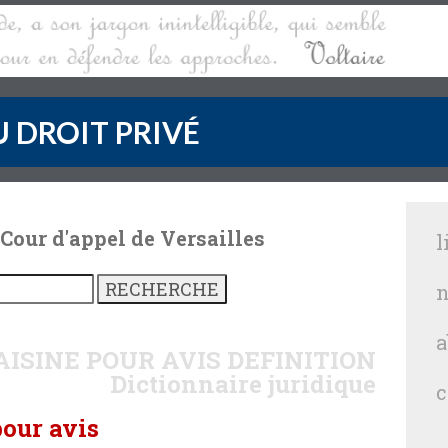
 DROIT PRIVÉ
 Cour d'appel de Versailles
l
n
a
AISINE POUR AVIS
DEFINITION
Dictionnaire juridique
c
pour avis