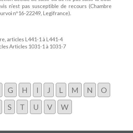
vis n'est pas susceptible de recours (Chambre
urvoi n°16-22249, Legifrance).
ire, articles L441-1 à L441-4
cles Articles 1031-1 à 1031-7
G
H
I
J
L
M
N
O
S
T
U
V
W