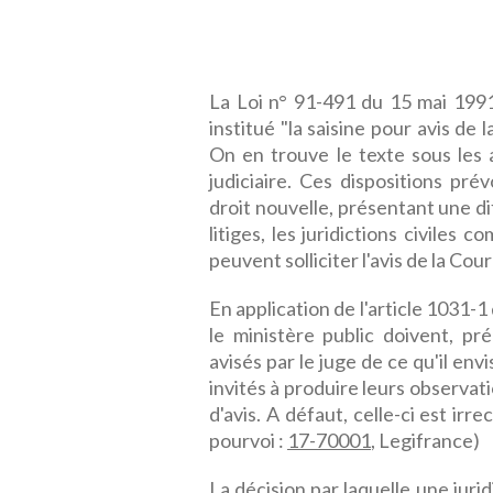
La Loi n° 91-491 du 15 mai 1991 
institué "la saisine pour avis de 
On en trouve le texte sous les a
judiciaire. Ces dispositions pr
droit nouvelle, présentant une d
litiges, les juridictions civiles 
peuvent solliciter l'avis de la Cou
En application de l'article 1031-1
le ministère public doivent, pr
avisés par le juge de ce qu'il envi
invités à produire leurs observati
d'avis. A défaut, celle-ci est irr
pourvoi :
17-70001
, Legifrance)
La décision par laquelle une jurid