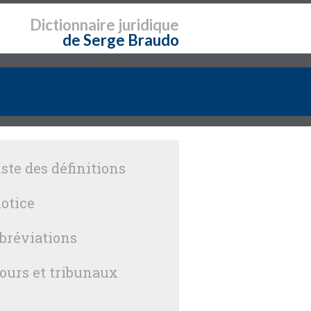
Dictionnaire
juridique
de Serge Braudo
iste des définitions
otice
bréviations
ours et tribunaux