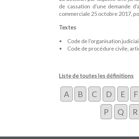
de cassation d'une demande d'a
commerciale 25 octobre 2017, po
Textes
Code de l'organisation judicia
Code de procédure civile, arti
Liste de toutes les définitions
A
B
C
D
E
F
P
Q
R