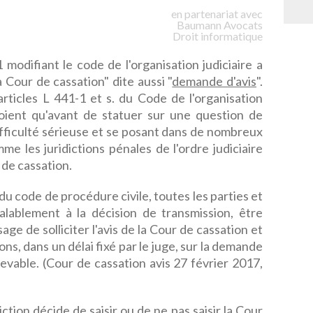
en partenariat avec
Baumann
Avocats
Droit informatique
modifiant le code de l'organisation judiciaire a
la Cour de cassation" dite aussi "
demande d'avis
".
rticles L 441-1 et s. du Code de l'organisation
évoient qu'avant de statuer sur une question de
ifficulté sérieuse et se posant dans de nombreux
comme les juridictions pénales de l'ordre judiciaire
r de cassation.
 du code de procédure civile, toutes les parties et
éalablement à la décision de transmission, être
sage de solliciter l'avis de la Cour de cassation et
ons, dans un délai fixé par le juge, sur la demande
ecevable. (Cour de cassation avis 27 février 2017,
iction décide de saisir ou de ne pas saisir la Cour