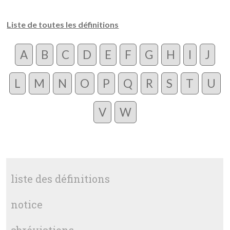
Liste de toutes les définitions
A
B
C
D
E
F
G
H
I
J
L
M
N
O
P
Q
R
S
T
U
V
W
liste des définitions
notice