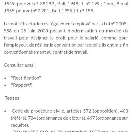
1949, pourvoi n° 39.283., Bull. 1949, II, n° 199 ; Com., 9 mai
1955, pourvoi n° 2.281., Bull. 1955, III, n° 159.
Le mot rétractation est également employé par la Loi n° 2008-
596 du 25 juin 2008 portant modernisation du marché du
travail pour désigner le droit pour le salarié, comme pour
l'employeur, de résilier la convention par laquelle ils ont mis fin
conventionnellement au contrat de travail.
Consulter aussi :
"
Rectification
"
"
Rapport
".
Textes
Code de procédure civile, articles 572 (opposition), 488
(référé), 784 (ordonnance de clôture), 497 (ordonnance sur
requête).
Décret n°53-960 du 30 septembre 1953 sur les baux