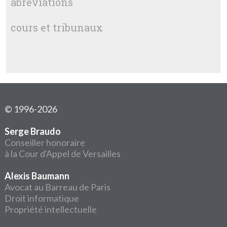
abréviations
cours et tribunaux
© 1996-2026
Serge Braudo
Conseiller honoraire
à la Cour d'Appel de Versailles
Alexis Baumann
Avocat au Barreau de Paris
Droit informatique
Propriété intellectuelle