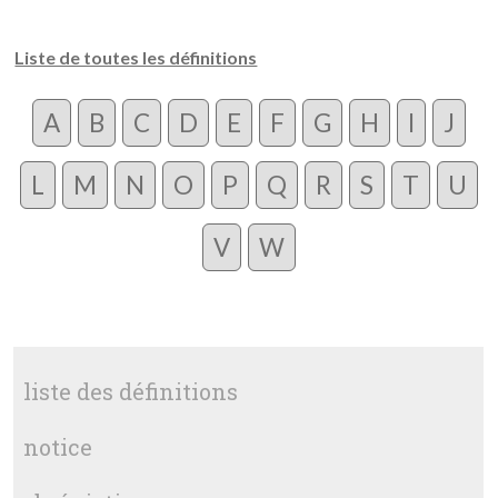
Liste de toutes les définitions
A
B
C
D
E
F
G
H
I
J
L
M
N
O
P
Q
R
S
T
U
V
W
liste des définitions
notice