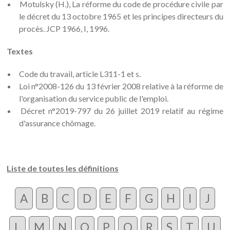
Motulsky (H.), La réforme du code de procédure civile par
le décret du 13 octobre 1965 et les principes directeurs du
procès. JCP 1966, I, 1996.
Textes
Code du travail, article L311-1 et s.
Loi n°2008-126 du 13 février 2008 relative à la réforme de
l'organisation du service public de l'emploi.
Décret n°2019-797 du 26 juillet 2019 relatif au régime
d'assurance chômage.
Liste de toutes les définitions
A
B
C
D
E
F
G
H
I
J
L
M
N
O
P
Q
R
S
T
U