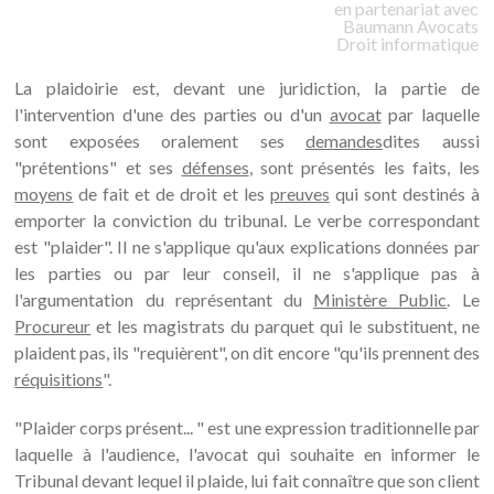
en partenariat avec
Baumann
Avocats
Droit informatique
La plaidoirie est, devant une juridiction, la partie de
l'intervention d'une des parties ou d'un
avocat
par laquelle
sont exposées oralement ses
demandes
dites aussi
"prétentions" et ses
défenses
, sont présentés les faits, les
moyens
de fait et de droit et les
preuves
qui sont destinés à
emporter la conviction du tribunal. Le verbe correspondant
est "plaider". Il ne s'applique qu'aux explications données par
les parties ou par leur conseil, il ne s'applique pas à
l'argumentation du représentant du
Ministère Public
. Le
Procureur
et les magistrats du parquet qui le substituent, ne
plaident pas, ils "requièrent", on dit encore "qu'ils prennent des
réquisitions
".
"Plaider corps présent... " est une expression traditionnelle par
laquelle à l'audience, l'avocat qui souhaite en informer le
Tribunal devant lequel il plaide, lui fait connaître que son client