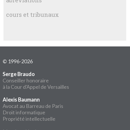
abréviations
cours et tribunaux
© 1996-2026
Serge Braudo
Conseiller honoraire
à la Cour d'Appel de Versailles
Alexis Baumann
Avocat au Barreau de Paris
Droit informatique
Propriété intellectuelle