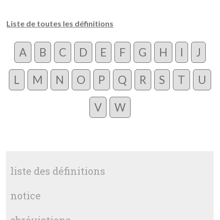
Liste de toutes les définitions
A
B
C
D
E
F
G
H
I
J
L
M
N
O
P
Q
R
S
T
U
V
W
liste des définitions
notice