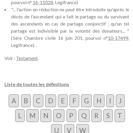
pourvoi n°
16-11028
, Legifrance)
"... l'action en réduction ne peut être introduite qu'après le
décès de l'ascendant qui a fait le partage ou du survivant
des ascendants en cas de partage conjonctif ; qu'un tel
partage est indivisible par la volonté des donateurs... "
(1ère Chambre civile 16 juin 201, pourvoi n°
10-17499
,
Legifrance). .
Voir :
Testament
.
Liste de toutes les définitions
A
B
C
D
E
F
G
H
I
J
L
M
N
O
P
Q
R
S
T
U
V
W