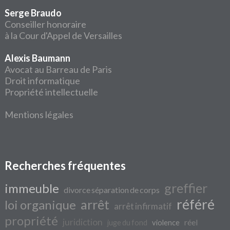
Serge Braudo
Conseiller honoraire
à la Cour d'Appel de Versailles
Alexis Baumann
Avocat au Barreau de Paris
Droit informatique
Propriété intellectuelle
Mentions légales
Recherches fréquentes
greffier
immeuble
divorce séparation de corps
référé
arrêt
loi organique
arrêt infirmatif
propriété
juridiction
réel
juge du fond
violence