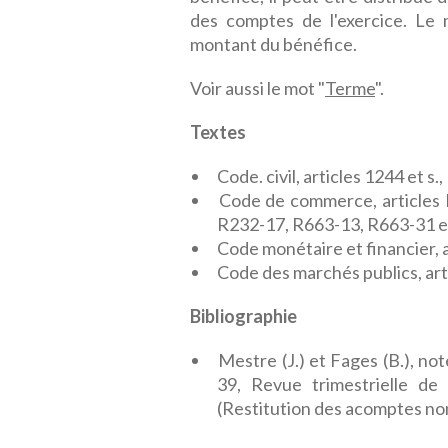
des comptes de l'exercice. Le
montant du bénéfice.
Voir aussi le mot "
Terme
".
Textes
Code. civil, articles 1244 et s.,
Code de commerce, articles L
R232-17, R663-13, R663-31 et
Code monétaire et financier, a
Code des marchés publics, arti
Bibliographie
Mestre (J.) et Fages (B.), note
39, Revue trimestrielle de d
(Restitution des acomptes non 