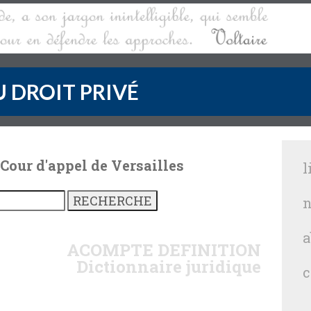
 DROIT PRIVÉ
 Cour d'appel de Versailles
l
n
a
ACOMPTE
DEFINITION
Dictionnaire juridique
c