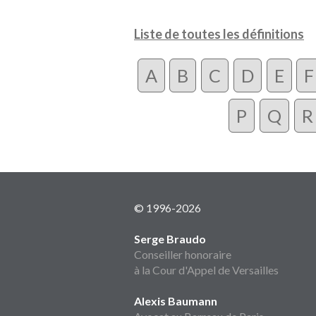
Liste de toutes les définitions
A
B
C
D
E
F
P
Q
R
© 1996-2026
Serge Braudo
Conseiller honoraire
à la Cour d'Appel de Versailles
Alexis Baumann