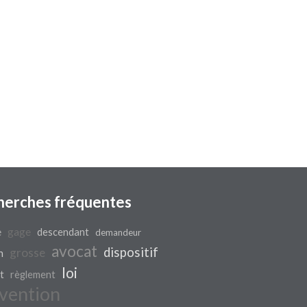
herches fréquentes
e
gage
descendant
demandeur
avocat
dispositif
grosse
n
loi
t
règlement
vention