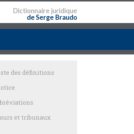
Dictionnaire
juridique
de Serge Braudo
iste des définitions
otice
bréviations
ours et tribunaux