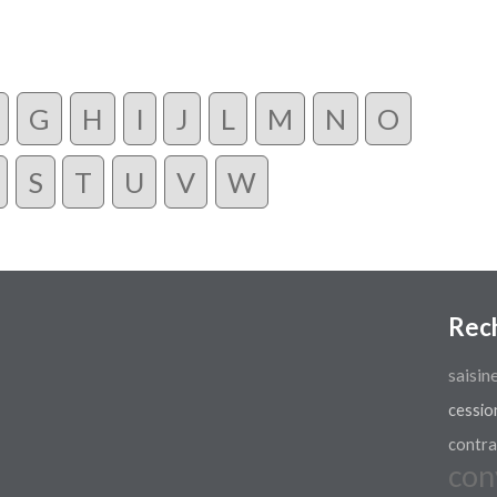
G
H
I
J
L
M
N
O
S
T
U
V
W
Rec
saisin
cessio
contra
con