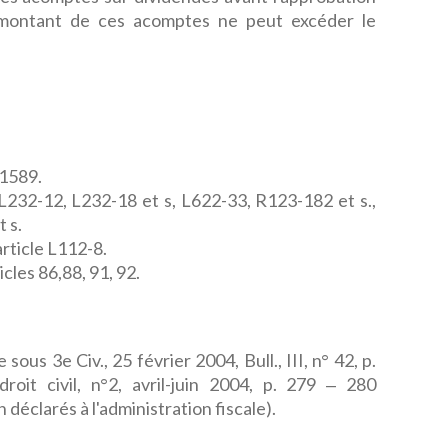
 montant de ces acomptes ne peut excéder le
 1589.
232-12, L232-18 et s, L622-33, R123-182 et s.,
 s.
rticle L112-8.
cles 86,88, 91, 92.
 sous 3e Civ., 25 février 2004, Bull., III, n° 42, p.
roit civil, n°2, avril-juin 2004, p. 279 ‒ 280
déclarés à l'administration fiscale).