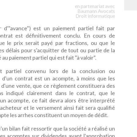
en partenariat avec
Baumann
Avocats
Droit informatique
r d'"avance") est un paiement partiel fait par
ntrat est définitivement conclu. En cours de
ue le prix serait payé par fractions, ou que le
s délais pour s'acquitter de tout ou partie de la
u paiement partiel qui est fait "à valoir".
 partiel convenu lors de la conclusion ou
n d'un contrat est un acompte, à moins que les
t d'une vente, que ce règlement constituera des
pas indiqué clairement dans le contrat, que le
un acompte, ce fait devra alors être interprété
'acheteur et le versement ainsi fait sera qualifié
ompte les arrhes constituent un moyen de dédit.
'un bilan fait ressortir que la société a réalisé un
 des acomptes sur dividendes avant l'approbation