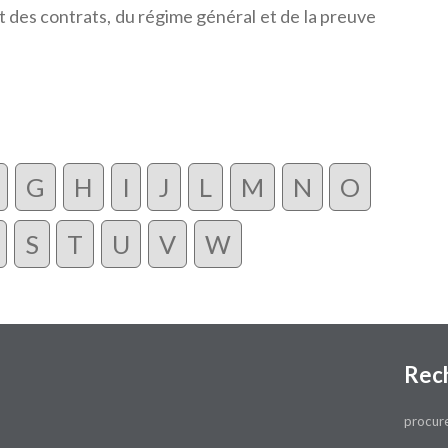
 des contrats, du régime général et de la preuve
G
H
I
J
L
M
N
O
S
T
U
V
W
Rec
procure