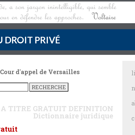
 DROIT PRIVÉ
 Cour d'appel de Versailles
l
n
a
A TITRE GRATUIT
DEFINITION
Dictionnaire juridique
c
ratuit