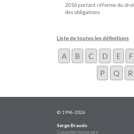
2016 portant réforme du droit
des obligations
Liste de toutes les définitions
A
B
C
D
E
F
P
Q
R
© 1996-2026
Serge Braudo
Conseiller honoraire