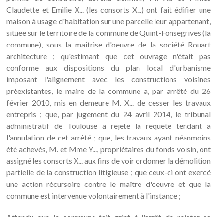
Claudette et Emilie X... (les consorts X...) ont fait édifier une
maison à usage d'habitation sur une parcelle leur appartenant,
située sur le territoire de la commune de Quint-Fonsegrives (la
commune), sous la maîtrise d'oeuvre de la société Rouart
architecture ; qu'estimant que cet ouvrage n'était pas
conforme aux dispositions du plan local d'urbanisme
imposant l'alignement avec les constructions voisines
préexistantes, le maire de la commune a, par arrêté du 26
février 2010, mis en demeure M. X... de cesser les travaux
entrepris ; que, par jugement du 24 avril 2014, le tribunal
administratif de Toulouse a rejeté la requête tendant à
l'annulation de cet arrêté ; que, les travaux ayant néanmoins
été achevés, M. et Mme Y..., propriétaires du fonds voisin, ont
assigné les consorts X... aux fins de voir ordonner la démolition
partielle de la construction litigieuse ; que ceux-ci ont exercé
une action récursoire contre le maître d'oeuvre et que la
commune est intervenue volontairement à l'instance ;
Attendu que la commune fait grief à l'arrêt de rejeter sa