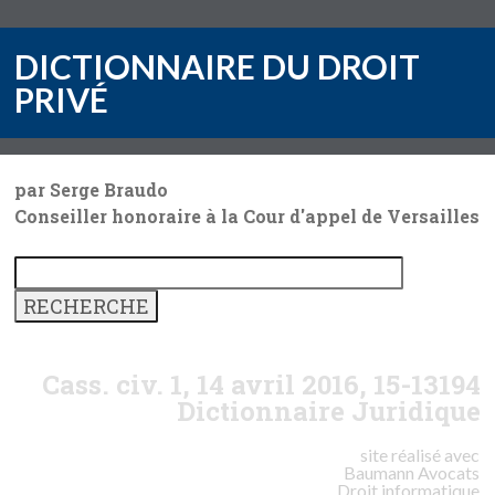
DICTIONNAIRE DU DROIT
PRIVÉ
par Serge Braudo
Conseiller honoraire à la Cour d'appel de Versailles
Cass. civ. 1, 14 avril 2016, 15-13194
Dictionnaire Juridique
site réalisé avec
Baumann
Avocats
Droit informatique