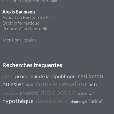
à la Cour d'Appel de Versailles
Alexis Baumann
Avocat au Barreau de Paris
Droit informatique
Propriété intellectuelle
Mentions légales
Recherches fréquentes
résiliation
procureur de la république
référé
cour de cassation
huissier
acte
droit
droit positif
propriété
gage
arbitrage
loi
demandeur
hypothèque
intimé
dommage