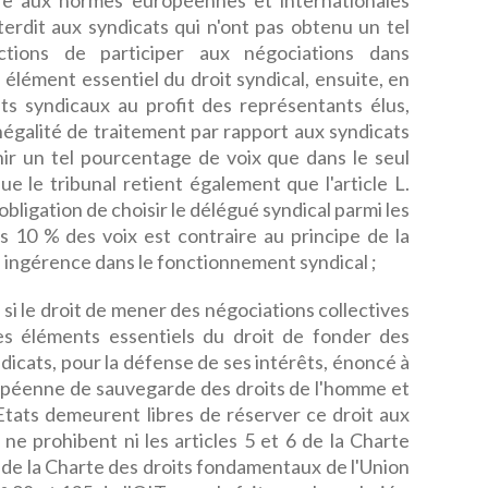
ire aux normes européennes et internationales
nterdit aux syndicats qui n'ont pas obtenu un tel
ctions de participer aux négociations dans
un élément essentiel du droit syndical, ensuite, en
ants syndicaux au profit des représentants élus,
inégalité de traitement par rapport aux syndicats
nir un tel pourcentage de voix que dans le seul
que le tribunal retient également que l'article L.
obligation de choisir le délégué syndical parmi les
 10 % des voix est contraire au principe de la
e ingérence dans le fonctionnement syndical ;
si le droit de mener des négociations collectives
des éléments essentiels du droit de fonder des
yndicats, pour la défense de ses intérêts, énoncé à
ropéenne de sauvegarde des droits de l'homme et
Etats demeurent libres de réserver ce droit aux
 ne prohibent ni les articles 5 et 6 de la Charte
8 de la Charte des droits fondamentaux de l'Union