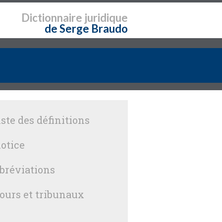
Dictionnaire
juridique
de Serge Braudo
iste des définitions
otice
bréviations
ours et tribunaux