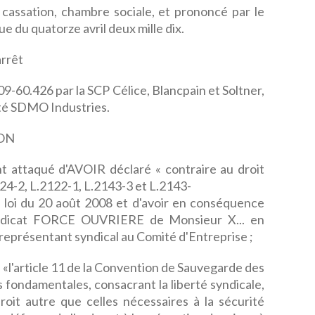
e cassation, chambre sociale, et prononcé par le
e du quatorze avril deux mille dix.
rrêt
9-60.426 par la SCP Célice, Blancpain et Soltner,
été SDMO Industries.
ON
nt attaqué d'AVOIR déclaré « contraire au droit
24-2, L.2122-1, L.2143-3 et L.2143-
a loi du 20 août 2008 et d'avoir en conséquence
Syndicat FORCE OUVRIERE de Monsieur X... en
 représentant syndical au Comité d'Entreprise ;
'article 11 de la Convention de Sauvegarde des
s fondamentales, consacrant la liberté syndicale,
droit autre que celles nécessaires à la sécurité