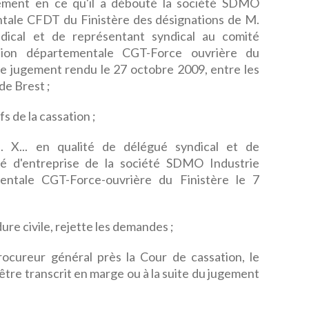
ent en ce qu'il a débouté la société SDMO
ntale CFDT du Finistère des désignations de M.
ndical et de représentant syndical au comité
'Union départementale CGT-Force ouvrière du
le jugement rendu le 27 octobre 2009, entre les
 de Brest ;
fs de la cassation ;
. X... en qualité de délégué syndical et de
té d'entreprise de la société SDMO Industrie
mentale CGT-Force-ouvrière du Finistère le 7
ure civile, rejette les demandes ;
rocureur général près la Cour de cassation, le
être transcrit en marge ou à la suite du jugement