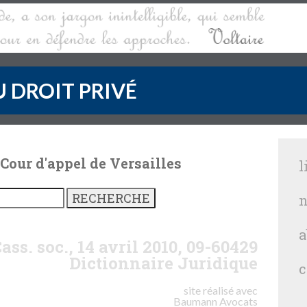
 DROIT PRIVÉ
 Cour d'appel de Versailles
l
n
a
ass. soc., 14 avril 2010, 09-60429
Dictionnaire Juridique
c
site réalisé avec
Baumann
Avocats