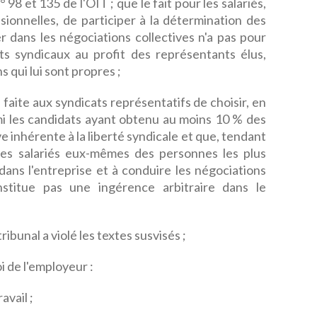
98 et 135 de l'OIT ; que le fait pour les salariés,
ssionnelles, de participer à la détermination des
r dans les négociations collectives n'a pas pour
nts syndicaux au profit des représentants élus,
 qui lui sont propres ;
 faite aux syndicats représentatifs de choisir, en
rmi les candidats ayant obtenu au moins 10 % des
 inhérente à la liberté syndicale et que, tendant
 les salariés eux-mêmes des personnes les plus
dans l'entreprise et à conduire les négociations
stitue pas une ingérence arbitraire dans le
ribunal a violé les textes susvisés ;
 de l'employeur :
avail ;