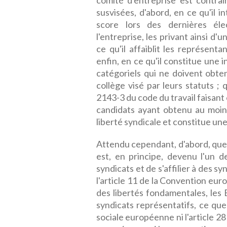
comité d'entreprise est contra
susvisées, d'abord, en ce qu'il i
score lors des dernières éle
l'entreprise, les privant ainsi d'
ce qu'il affaiblit les représent
enfin, en ce qu'il constitue une 
catégoriels qui ne doivent obte
collège visé par leurs statuts ; 
2143-3 du code du travail faisant 
candidats ayant obtenu au moins
liberté syndicale et constitue un
Attendu cependant, d'abord, que 
est, en principe, devenu l'un 
syndicats et de s'affilier à des s
l'article 11 de la Convention eu
des libertés fondamentales, les 
syndicats représentatifs, ce que
sociale européenne ni l'article 2