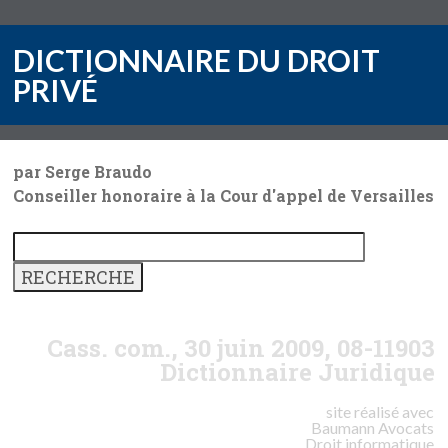
DICTIONNAIRE DU DROIT
PRIVÉ
par Serge Braudo
Conseiller honoraire à la Cour d'appel de Versailles
Cass. com., 30 juin 2009, 08-11903
Dictionnaire Juridique
site réalisé avec
Baumann
Avocats
Droit informatique