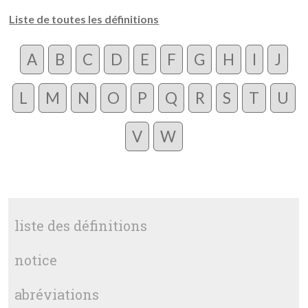
Liste de toutes les définitions
A
B
C
D
E
F
G
H
I
J
L
M
N
O
P
Q
R
S
T
U
V
W
liste des définitions
notice
abréviations