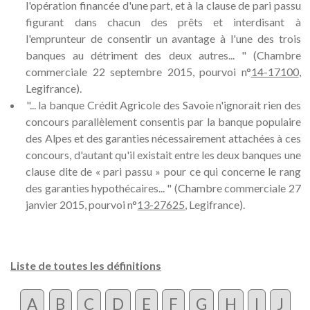
l'opération financée d'une part, et à la clause de pari passu
figurant dans chacun des prêts et interdisant à
l'emprunteur de consentir un avantage à l'une des trois
banques au détriment des deux autres... " (Chambre
commerciale 22 septembre 2015, pourvoi n°
14-17100
,
Legifrance).
"... la banque Crédit Agricole des Savoie n'ignorait rien des
concours parallèlement consentis par la banque populaire
des Alpes et des garanties nécessairement attachées à ces
concours, d'autant qu'il existait entre les deux banques une
clause dite de « pari passu » pour ce qui concerne le rang
des garanties hypothécaires... " (Chambre commerciale 27
janvier 2015, pourvoi n°
13-27625
, Legifrance).
Liste de toutes les définitions
A
B
C
D
E
F
G
H
I
J