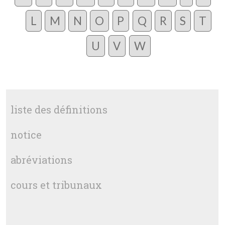
L
M
N
O
P
Q
R
S
T
U
V
W
liste des définitions
notice
abréviations
cours et tribunaux