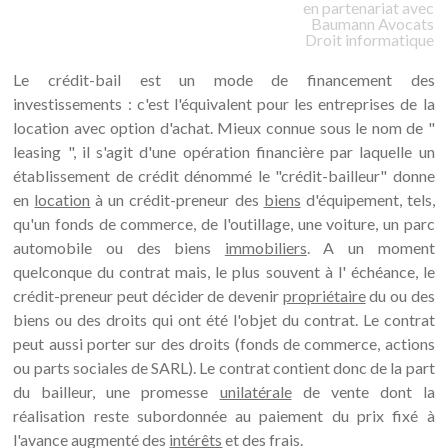
en partenariat avec
Baumann
Avocats
Droit informatique
Le crédit-bail est un mode de financement des
investissements : c'est l'équivalent pour les entreprises de la
location avec option d'achat. Mieux connue sous le nom de "
leasing ", il s'agit d'une opération financière par laquelle un
établissement de crédit dénommé le "crédit-bailleur" donne
en
location
à un crédit-preneur des
biens
d'équipement, tels,
qu'un fonds de commerce, de l'outillage, une voiture, un parc
automobile ou des biens
immobiliers
. A un moment
quelconque du contrat mais, le plus souvent à l' échéance, le
crédit-preneur peut décider de devenir
propriétaire
du ou des
biens ou des droits qui ont été l'objet du contrat. Le contrat
peut aussi porter sur des droits (fonds de commerce, actions
ou parts sociales de SARL). Le contrat contient donc de la part
du bailleur, une promesse
unilatérale
de vente dont la
réalisation reste subordonnée au paiement du prix fixé à
l'avance augmenté des
intérêts
et des frais.