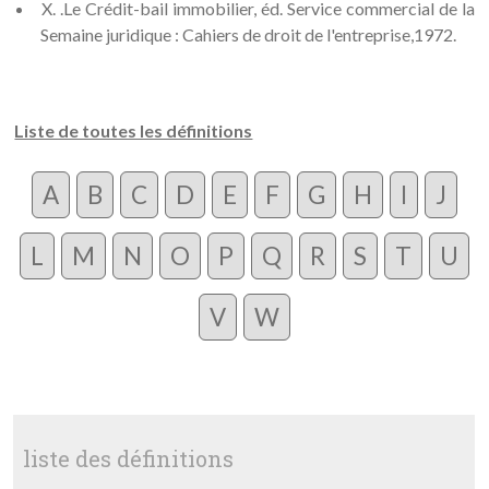
X. .Le Crédit-bail immobilier, éd. Service commercial de la
Semaine juridique : Cahiers de droit de l'entreprise,1972.
Liste de toutes les définitions
A
B
C
D
E
F
G
H
I
J
L
M
N
O
P
Q
R
S
T
U
V
W
liste des définitions