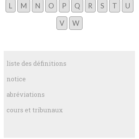
L
M
N
O
P
Q
R
S
T
U
V
W
liste des définitions
notice
abréviations
cours et tribunaux