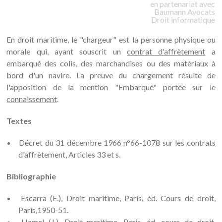
en partenariat avec
Baumann
Avocats
Droit informatique
En droit maritime, le "chargeur" est la personne physique ou
morale qui, ayant souscrit un
contrat d'affrètement
a
embarqué des colis, des marchandises ou des matériaux à
bord d'un navire. La preuve du chargement résulte de
l'apposition de la mention "Embarqué" portée sur le
connaissement
.
Textes
Décret du 31 décembre 1966 n°66-1078 sur les contrats
d'affrètement, Articles 33 et s.
Bibliographie
Escarra (E.), Droit maritime, Paris, éd. Cours de droit,
Paris,1950-51.
Hamel (J.), Droit maritime, Paris, éd. cours de droit,