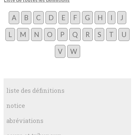
A
B
C
D
E
F
G
H
I
J
L
M
N
O
P
Q
R
S
T
U
V
W
liste des définitions
notice
abréviations