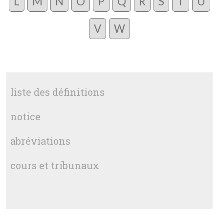
L
M
N
O
P
Q
R
S
T
U
V
W
liste des définitions
notice
abréviations
cours et tribunaux