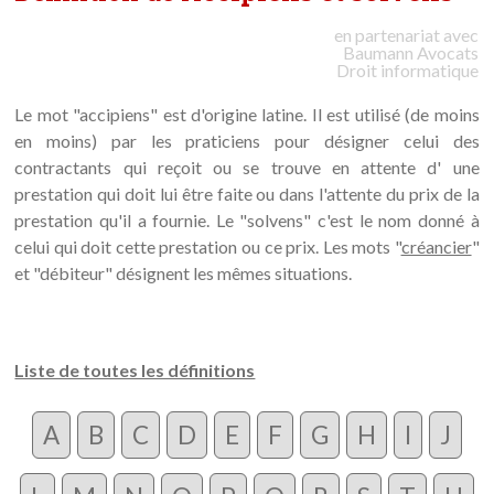
en partenariat avec
Baumann
Avocats
Droit informatique
Le mot "accipiens" est d'origine latine. Il est utilisé (de moins
en moins) par les praticiens pour désigner celui des
contractants qui reçoit ou se trouve en attente d' une
prestation qui doit lui être faite ou dans l'attente du prix de la
prestation qu'il a fournie. Le "solvens" c'est le nom donné à
celui qui doit cette prestation ou ce prix. Les mots "
créancier
"
et "débiteur" désignent les mêmes situations.
Liste de toutes les définitions
A
B
C
D
E
F
G
H
I
J