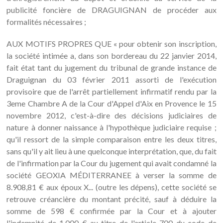
publicité foncière de DRAGUIGNAN de procéder aux
formalités nécessaires ;
AUX MOTIFS PROPRES QUE « pour obtenir son inscription,
la société intimée a, dans son bordereau du 22 janvier 2014,
fait état tant du jugement du tribunal de grande instance de
Draguignan du 03 février 2011 assorti de l'exécution
provisoire que de l'arrêt partiellement infirmatif rendu par la
3eme Chambre A de la Cour d'Appel d'Aix en Provence le 15
novembre 2012, c'est-à-dire des décisions judiciaires de
nature à donner naissance à l'hypothèque judiciaire requise ;
qu'il ressort de la simple comparaison entre les deux titres,
sans qu'il y ait lieu à une quelconque interprétation, que, du fait
de l'infirmation par la Cour du jugement qui avait condamné la
société GEOXIA MÉDITERRANEE à verser la somme de
8.908,81 € aux époux X... (outre les dépens), cette société se
retrouve créancière du montant précité, sauf à déduire la
somme de 598 € confirmée par la Cour et à ajouter
l'indemnité de 1.000 € au titre de l'article 700 du code de