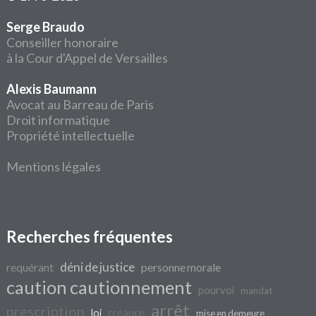
Serge Braudo
Conseiller honoraire
à la Cour d'Appel de Versailles
Alexis Baumann
Avocat au Barreau de Paris
Droit informatique
Propriété intellectuelle
Mentions légales
Recherches fréquentes
déni de justice
requérant
personne morale
caution cautionnement
pourvoi
mandat
arrêt
prescription
loi
créance
mise en demeure