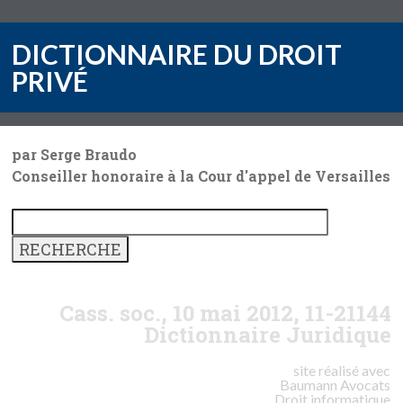
DICTIONNAIRE DU DROIT
PRIVÉ
par Serge Braudo
Conseiller honoraire à la Cour d'appel de Versailles
Cass. soc., 10 mai 2012, 11-21144
Dictionnaire Juridique
site réalisé avec
Baumann
Avocats
Droit informatique