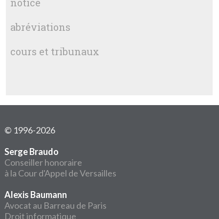
notice
abréviations
cours et tribunaux
© 1996-2026
Serge Braudo
Conseiller honoraire
à la Cour d'Appel de Versailles
Alexis Baumann
Avocat au Barreau de Paris
Droit informatique