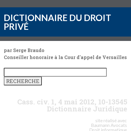
DICTIONNAIRE DU DROIT
PRIVÉ
par Serge Braudo
Conseiller honoraire à la Cour d'appel de Versailles
Cass. civ. 1, 4 mai 2012, 10-13545
Dictionnaire Juridique
site réalisé avec
Baumann
Avocats
Droit informatique