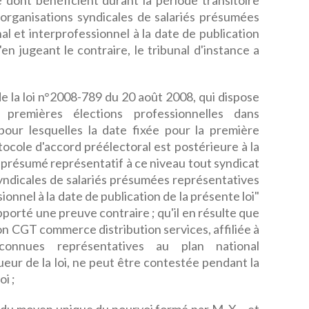
 dont bénéficient durant la période transitoire
es organisations syndicales de salariés présumées
al et interprofessionnel à la date de publication
u'en jugeant le contraire, le tribunal d'instance a
de la loi n°2008-789 du 20 août 2008, qui dispose
 premières élections professionnelles dans
 pour lesquelles la date fixée pour la première
tocole d'accord préélectoral est postérieure à la
st présumé représentatif à ce niveau tout syndicat
 syndicales de salariés présumées représentatives
ionnel à la date de publication de la présente loi"
rapporté une preuve contraire ; qu'il en résulte que
ion CGT commerce distribution services, affiliée à
connues représentatives au plan national
ueur de la loi, ne peut être contestée pendant la
oi ;