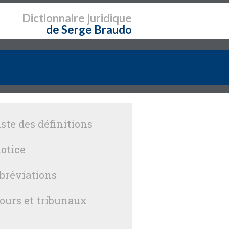
Dictionnaire
juridique
de Serge Braudo
iste des définitions
otice
bréviations
ours et tribunaux