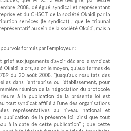
ttaqués, que M. X... a été désigné, par lettre
mbre 2008, délégué syndical et représentant
reprise et du CHSCT de la société Okaidi par la
ution services (le syndicat) ; que le tribunal
représentatif au sein de la société Okaidi, mais a
pourvois formés par l'employeur :
t grief aux jugements d'avoir déclaré le syndicat
té Okaidi, alors, selon le moyen, qu'aux termes de
8-789 du 20 août 2008, "jusqu'aux résultats des
lles dans l'entreprise ou l'établissement, pour
 première réunion de la négociation du protocole
rieure à la publication de la présente loi est
u tout syndicat affilié à l'une des organisations
mées représentatives au niveau national et
 publication de la présente loi, ainsi que tout
eau à la date de cette publication" ; que cette