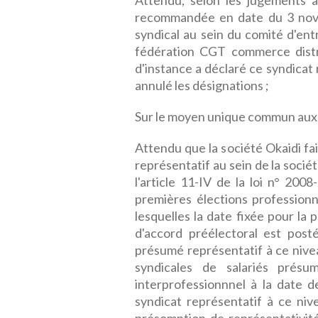
Attendu, selon les jugements a
recommandée en date du 3 nove
syndical au sein du comité d'ent
fédération CGT commerce distrib
d'instance a déclaré ce syndicat 
annulé les désignations ;
Sur le moyen unique commun aux 
Attendu que la société Okaidi fai
représentatif au sein de la socié
l'article 11-IV de la loi n° 200
premières élections professionne
lesquelles la date fixée pour la
d'accord préélectoral est posté
présumé représentatif à ce nivea
syndicales de salariés présu
interprofessionnnel à la date de
syndicat représentatif à ce niv