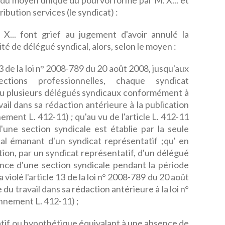
du moyen unique du pourvoi formé par M. X... et
bution services (le syndicat) :
X... font grief au jugement d'avoir annulé la
té de délégué syndical, alors, selon le moyen :
 13 de la loi n° 2008-789 du 20 août 2008, jusqu'aux
ctions professionnelles, chaque syndicat
ou plusieurs délégués syndicaux conformément à
vail dans sa rédaction antérieure à la publication
ement L. 412-11) ; qu'au vu de l'article L. 412-11
d'une section syndicale est établie par la seule
al émanant d'un syndicat représentatif ;qu' en
tion, par un syndicat représentatif, d'un délégué
stence d'une section syndicale pendant la période
a violé l'article 13 de la loi n° 2008-789 du 20 août
 du travail dans sa rédaction antérieure à la loi n°
nnement L. 412-11) ;
tatif ou hypothétique équivalant à une absence de