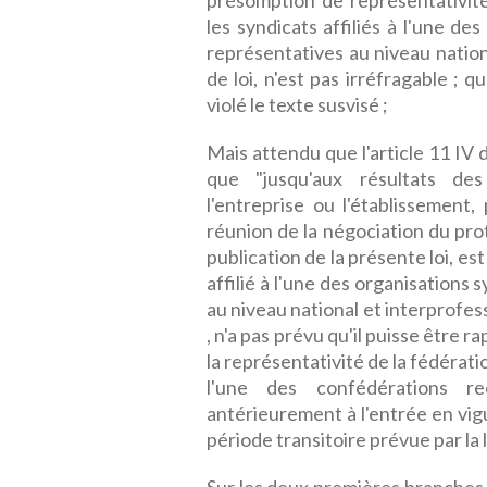
présomption de représentativité
les syndicats affiliés à l'une d
représentatives au niveau nation
de loi, n'est pas irréfragable ; q
violé le texte susvisé ;
Mais attendu que l'article 11 IV 
que "jusqu'aux résultats des
l'entreprise ou l'établissement,
réunion de la négociation du pro
publication de la présente loi, e
affilié à l'une des organisations
au niveau national et interprofess
, n'a pas prévu qu'il puisse être 
la représentativité de la fédérat
l'une des confédérations re
antérieurement à l'entrée en vig
période transitoire prévue par la l