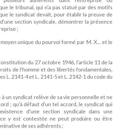
plusieurs adhérents dans l'entreprise ou
 que le tribunal, qui n'a pas statué par des motifs
que le syndicat devait, pour établir la preuve de
n d'une section syndicale, démontrer la présence
reprise ;
 moyen unique du pourvoi formé par M. X... et le
onstitution du 27 octobre 1946, l'article 11 de la
oits de l'homme et des libertés fondamentales,
ticles L. 2141-4 et L. 2141-5 et L. 2142-1 du code du
 à un syndicat relève de sa vie personnelle et ne
rd ; qu'à défaut d'un tel accord, le syndicat qui
existence d'une section syndicale dans une
nce y est contestée ne peut produire ou être
ominative de ses adhérents ;