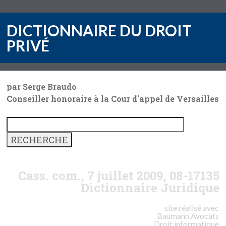
DICTIONNAIRE DU DROIT
PRIVÉ
par Serge Braudo
Conseiller honoraire à la Cour d'appel de Versailles
Cass. com., 7 juillet 2009, 08-17135
Dictionnaire Juridique
site réalisé avec
Baumann
Avocats
Droit informatique