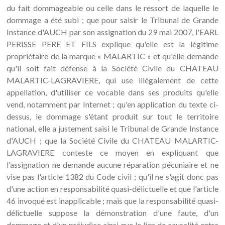
du fait dommageable ou celle dans le ressort de laquelle le
dommage a été subi ; que pour saisir le Tribunal de Grande
Instance d'AUCH par son assignation du 29 mai 2007, l'EARL
PERISSE PERE ET FILS explique qu'elle est la légitime
propriétaire de la marque « MALARTIC » et qu'elle demande
qu'il soit fait défense à la Société Civile du CHATEAU
MALARTIC-LAGRAVIERE, qui use illégalement de cette
appellation, d'utiliser ce vocable dans ses produits qu'elle
vend, notamment par Internet ; qu'en application du texte ci-
dessus, le dommage s'étant produit sur tout le territoire
national, elle a justement saisi le Tribunal de Grande Instance
d'AUCH ; que la Société Civile du CHATEAU MALARTIC-
LAGRAVIERE conteste ce moyen en expliquant que
l'assignation ne demande aucune réparation pécuniaire et ne
vise pas l'article 1382 du Code civil ; qu'il ne s'agit donc pas
d'une action en responsabilité quasi-délictuelle et que l'article
46 invoqué est inapplicable ; mais que la responsabilité quasi-
délictuelle suppose la démonstration d'une faute, d'un
dommage et d'un préjudice ainsi que le lien de causalité entre