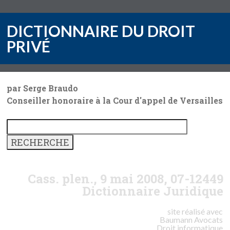
DICTIONNAIRE DU DROIT
PRIVÉ
par Serge Braudo
Conseiller honoraire à la Cour d'appel de Versailles
Cass. plen., 9 mai 2008, 07-12449
Dictionnaire Juridique
site réalisé avec
Baumann
Avocats
Droit informatique