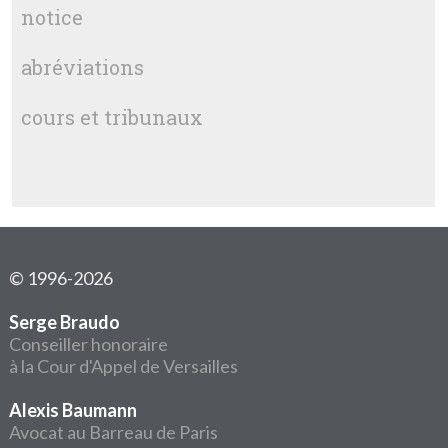
notice
abréviations
cours et tribunaux
© 1996-2026
Serge Braudo
Conseiller honoraire
à la Cour d'Appel de Versailles
Alexis Baumann
Avocat au Barreau de Paris