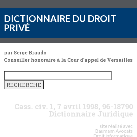
DICTIONNAIRE DU DROIT
PRIVÉ
par Serge Braudo
Conseiller honoraire à la Cour d'appel de Versailles
Cass. civ. 1, 7 avril 1998, 96-18790
Dictionnaire Juridique
site réalisé avec
Baumann
Avocats
Droit informatique