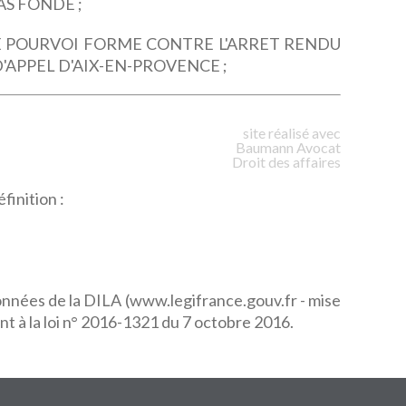
AS FONDE ;
LE POURVOI FORME CONTRE L'ARRET RENDU
D'APPEL D'AIX-EN-PROVENCE ;
site réalisé avec
Baumann
Avocat
Droit des affaires
finition :
données de la DILA (www.legifrance.gouv.fr - mise
t à la loi n° 2016-1321 du 7 octobre 2016.