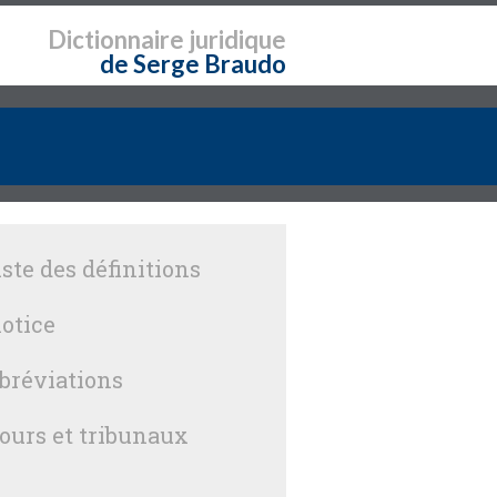
Dictionnaire
juridique
de Serge Braudo
iste des définitions
otice
bréviations
ours et tribunaux