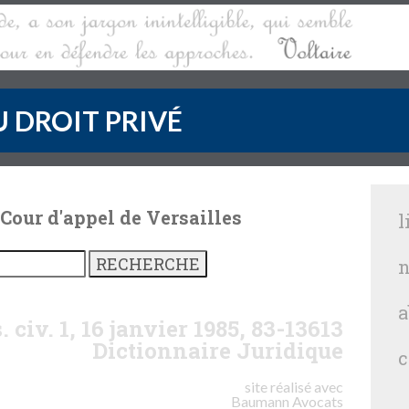
 DROIT PRIVÉ
 Cour d'appel de Versailles
l
n
a
. civ. 1, 16 janvier 1985, 83-13613
Dictionnaire Juridique
c
site réalisé avec
Baumann
Avocats