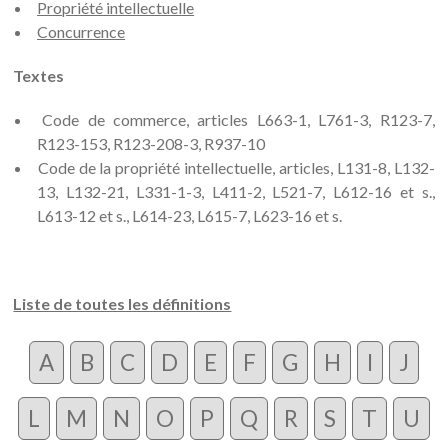
Propriété intellectuelle
Concurrence
Textes
Code de commerce, articles L663-1, L761-3, R123-7,
R123-153, R123-208-3, R937-10
Code de la propriété intellectuelle, articles, L131-8, L132-
13, L132-21, L331-1-3, L411-2, L521-7, L612-16 et s.,
L613-12 et s., L614-23, L615-7, L623-16 et s.
Liste de toutes les définitions
A
B
C
D
E
F
G
H
I
J
L
M
N
O
P
Q
R
S
T
U