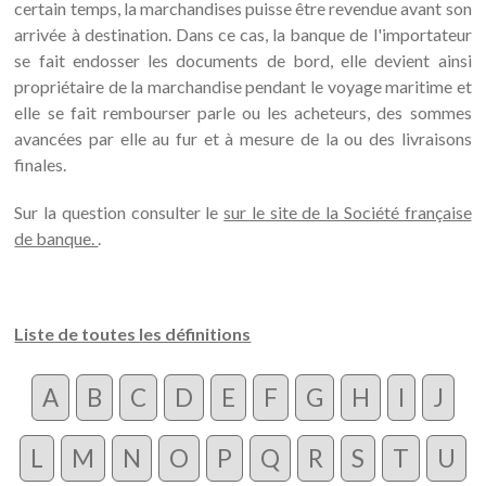
certain temps, la marchandises puisse être revendue avant son
arrivée à destination. Dans ce cas, la banque de l'importateur
se fait endosser les documents de bord, elle devient ainsi
propriétaire de la marchandise pendant le voyage maritime et
elle se fait rembourser parle ou les acheteurs, des sommes
avancées par elle au fur et à mesure de la ou des livraisons
finales.
Sur la question consulter le
sur le site de la Société française
de banque.
.
Liste de toutes les définitions
A
B
C
D
E
F
G
H
I
J
L
M
N
O
P
Q
R
S
T
U