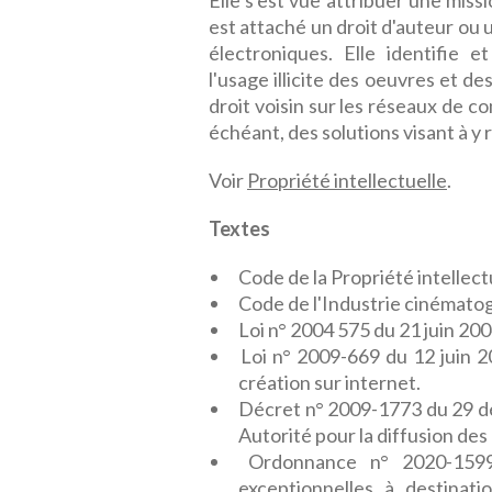
Elle s'est vue attribuer une mis
est attaché un droit d'auteur ou 
électroniques. Elle identifie 
l'usage illicite des oeuvres et d
droit voisin sur les réseaux de c
échéant, des solutions visant à y 
Voir
Propriété intellectuelle
.
Textes
Code de la Propriété intellect
Code de l'Industrie cinémato
Loi n° 2004 575 du 21 juin 20
Loi n° 2009-669 du 12 juin 20
création sur internet.
Décret n° 2009-1773 du 29 dé
Autorité pour la diffusion des
Ordonnance n° 2020-1599
exceptionnelles à destinati