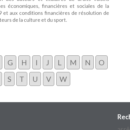
s économiques, financières et sociales de la
9 et aux conditions financières de résolution de
eurs de la culture et du sport.
G
H
I
J
L
M
N
O
S
T
U
V
W
Rec
arrê