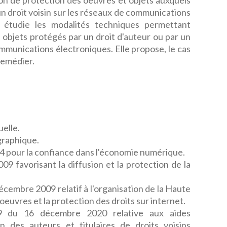
sion de protection des oeuvres et objets auxquels
un droit voisin sur les réseaux de communications
et étudie les modalités techniques permettant
es objets protégés par un droit d'auteur ou par un
ommunications électroniques. Elle propose, le cas
remédier.
uelle.
graphique.
04 pour la confiance dans l'économie numérique.
09 favorisant la diffusion et la protection de la
cembre 2009 relatif à l'organisation de la Haute
 oeuvres et la protection des droits sur internet.
 du 16 décembre 2020 relative aux aides
on des auteurs et titulaires de droits voisins