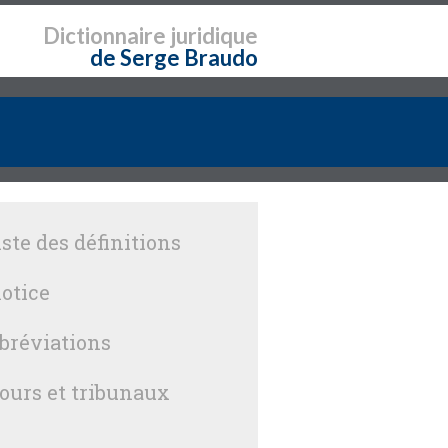
Dictionnaire
juridique
de Serge Braudo
iste des définitions
otice
bréviations
ours et tribunaux