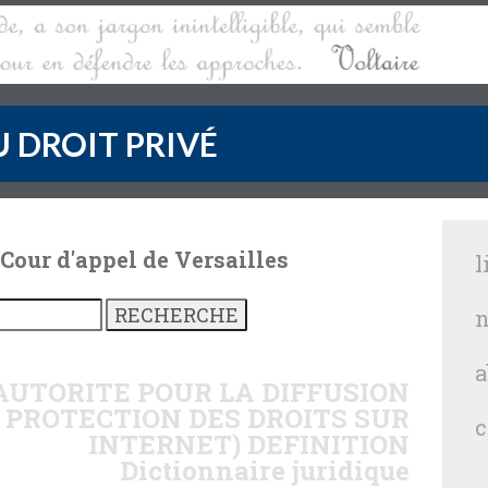
 DROIT PRIVÉ
 Cour d'appel de Versailles
l
n
a
AUTORITE POUR LA DIFFUSION
 PROTECTION DES DROITS SUR
c
INTERNET)
DEFINITION
Dictionnaire juridique