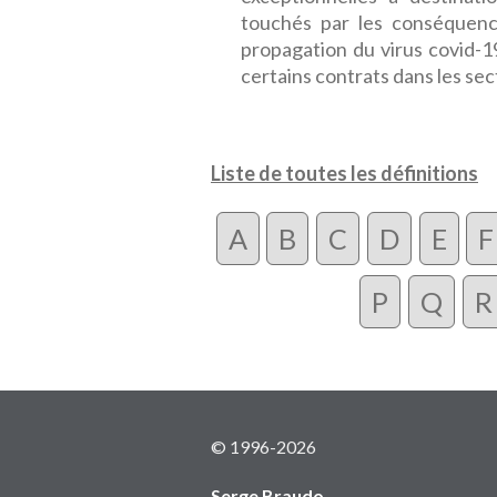
touchés par les conséquence
propagation du virus covid-1
certains contrats dans les sect
Liste de toutes les définitions
A
B
C
D
E
F
P
Q
R
© 1996-2026
Serge Braudo