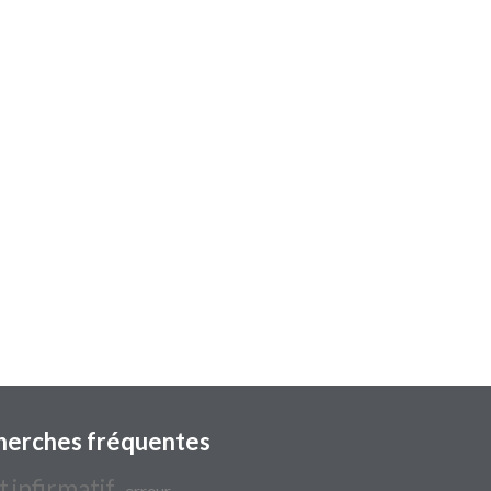
herches fréquentes
t infirmatif
erreur