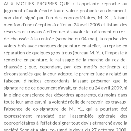
AUX MOTIFS PROPRES QUE « l'appelante reproche au
jugement d'avoir écarté toute valeur probante au document,
non daté, signé par l'un des copropriétaires, M. X..., faisant
mention d'une réception à effet au 24 avril 2009 et listant des
réserves et travaux à effectuer, à savoir : le traitement du rez-
de-chaussée à la rentrée (semaine du 04 mai), la reprise des
volets bois avec manques de peinture en atelier, la reprise en
réparation de quelques gros trous (bureau M. Y...), l'imposte à
remettre en peinture, le ratissage de la marche du rez-de-
chaussée ; que, cependant, par des motifs pertinents et
circonstanciés que la cour adopte, le premier juge a relaté un
faisceau d'indices concordants laissant présumer que le
signataire de ce document n'avait, en date du 24 avril 2009, ni
la pleine conscience des désordres apparents, du moins dans
toute leur ampleur, ni la volonté réelle de recevoir les travaux,
l'absence de co-signature de M. Y..., qui a pourtant été
expressément mandaté par l'assemblée générale des
copropriétaires à l'effet de signer tout devis et marché avec la
société Scor et a ainsi co-signé le devis du 27 octobre 2008,