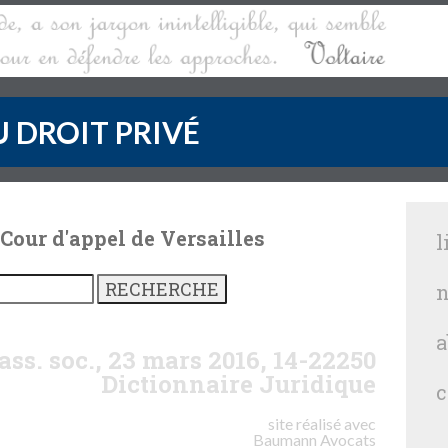
 DROIT PRIVÉ
 Cour d'appel de Versailles
l
n
a
ass. soc., 23 mars 2016, 14-22250
Dictionnaire Juridique
c
site réalisé avec
Baumann
Avocats