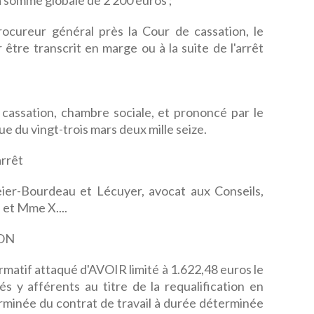
a somme globale de 2 200 euros ;
rocureur général près la Cour de cassation, le
 être transcrit en marge ou à la suite de l'arrêt
e cassation, chambre sociale, et prononcé par le
e du vingt-trois mars deux mille seize.
rrêt
er-Bourdeau et Lécuyer, avocat aux Conseils,
 et Mme X....
ON
rmatif attaqué d'AVOIR limité à 1.622,48 euros le
s y afférents au titre de la requalification en
erminée du contrat de travail à durée déterminée