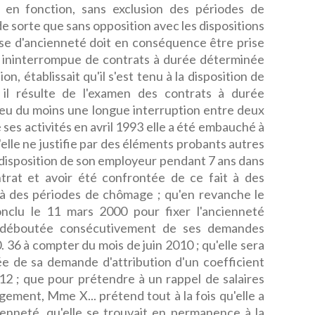
 en fonction, sans exclusion des périodes de
de sorte que sans opposition avec les dispositions
rise d'ancienneté doit en conséquence être prise
 ininterrompue de contrats à durée déterminée
ion, établissait qu'il s'est tenu à la disposition de
e, il résulte de l'examen des contrats à durée
 eu du moins une longue interruption entre deux
 ses activités en avril 1993 elle a été embauché à
elle ne justifie par des éléments probants autres
à disposition de son employeur pendant 7 ans dans
ntrat et avoir été confrontée de ce fait à des
 à des périodes de chômage ; qu'en revanche le
nclu le 11 mars 2000 pour fixer l'ancienneté
t déboutée consécutivement de ses demandes
. 36 à compter du mois de juin 2010 ; qu'elle sera
e de sa demande d'attribution d'un coefficient
12 ; que pour prétendre à un rappel de salaires
ugement, Mme X... prétend tout à la fois qu'elle a
ienneté, qu'elle se trouvait en permanence à la