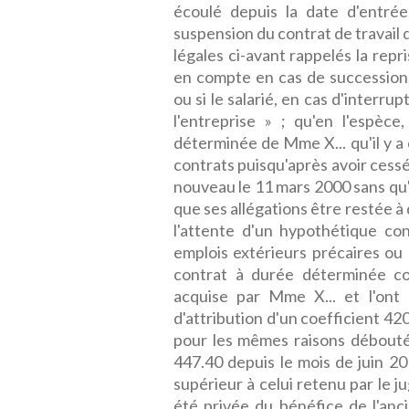
écoulé depuis la date d'entrée
suspension du contrat de travail 
légales ci-avant rappelés la rep
en compte en cas de succession
ou si le salarié, en cas d'interrupt
l'entreprise » ; qu'en l'espèc
déterminée de Mme X... qu'il y a
contrats puisqu'après avoir cessé
nouveau le 11 mars 2000 sans qu'
que ses allégations être restée 
l'attente d'un hypothétique co
emplois extérieurs précaires ou
contrat à durée déterminée co
acquise par Mme X... et l'on
d'attribution d'un coefficient 420
pour les mêmes raisons débouté
447.40 depuis le mois de juin 20
supérieur à celui retenu par le j
été privée du bénéfice de l'anc