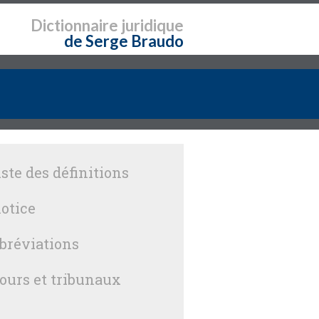
Dictionnaire
juridique
de Serge Braudo
iste des définitions
otice
bréviations
ours et tribunaux