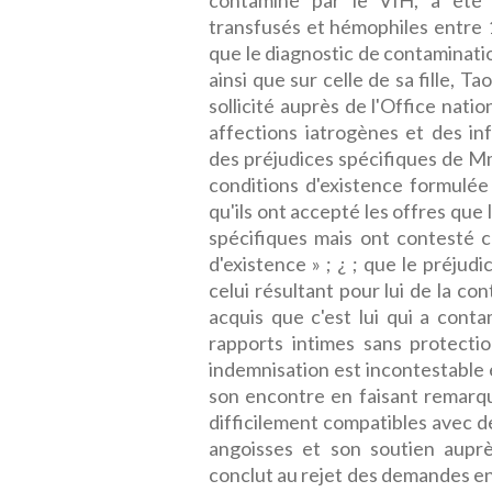
contaminé par le VIH, a été 
transfusés et hémophiles entre 1
que le diagnostic de contaminatio
ainsi que sur celle de sa fille, 
sollicité auprès de l'Office nat
affections iatrogènes et des i
des préjudices spécifiques de Mme 
conditions d'existence formulé
qu'ils ont accepté les offres que
spécifiques mais ont contesté ce
d'existence » ; ¿ ; que le préju
celui résultant pour lui de la c
acquis que c'est lui qui a con
rapports intimes sans protecti
indemnisation est incontestable 
son encontre en faisant remarqu
difficilement compatibles avec des
angoisses et son soutien aup
conclut au rejet des demandes en