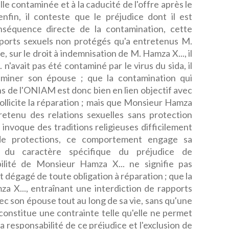
lle contaminée et à la caducité de l'offre après le
enfin, il conteste que le préjudice dont il est
nséquence directe de la contamination, cette
pports sexuels non protégés qu'a entretenus M.
, sur le droit à indemnisation de M. Hamza X..., il
n'avait pas été contaminé par le virus du sida, il
aminer son épouse ; que la contamination qui
ns de l'ONIAM est donc bien en lien objectif avec
sollicite la réparation ; mais que Monsieur Hamza
retenu des relations sexuelles sans protection
 invoque des traditions religieuses difficilement
n de protections, ce comportement engage sa
n du caractère spécifique du préjudice de
ilité de Monsieur Hamza X... ne signifie pas
dégagé de toute obligation à réparation ; que la
a X..., entraînant une interdiction de rapports
c son épouse tout au long de sa vie, sans qu'une
 constitue une contrainte telle qu'elle ne permet
a responsabilité de ce préjudice et l'exclusion de