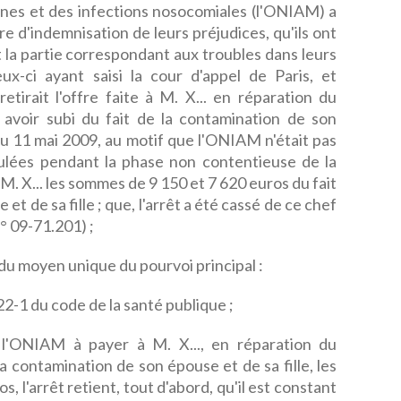
ènes et des infections nosocomiales (l'ONIAM) a
e d'indemnisation de leurs préjudices, qu'ils ont
 la partie correspondant aux troubles dans leurs
ux-ci ayant saisi la cour d'appel de Paris, et
retirait l'offre faite à M. X... en réparation du
t avoir subi du fait de la contamination de son
 du 11 mai 2009, au motif que l'ONIAM n'était pas
rmulées pendant la phase non contentieuse de la
. X... les sommes de 9 150 et 7 620 euros du fait
et de sa fille ; que, l'arrêt a été cassé de ce chef
n° 09-71.201) ;
du moyen unique du pourvoi principal :
122-1 du code de la santé publique ;
l'ONIAM à payer à M. X..., en réparation du
la contamination de son épouse et de sa fille, les
 l'arrêt retient, tout d'abord, qu'il est constant