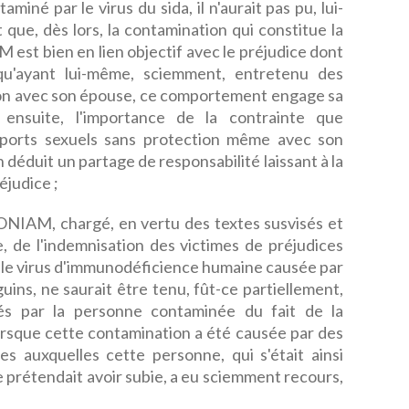
taminé par le virus du sida, il n'aurait pas pu, lui-
ue, dès lors, la contamination qui constitue la
 est bien en lien objectif avec le préjudice dont
is qu'ayant lui-même, sciemment, entretenu des
tion avec son épouse, ce comportement engage sa
, ensuite, l'importance de la contrainte que
apports sexuels sans protection même avec son
en déduit un partage de responsabilité laissant à la
éjudice ;
l'ONIAM, chargé, en vertu des textes susvisés et
le, de l'indemnisation des victimes de préjudices
r le virus d'immunodéficience humaine causée par
uins, ne saurait être tenu, fût-ce partiellement,
és par la personne contaminée du fait de la
orsque cette contamination a été causée par des
es auxquelles cette personne, qui s'était ainsi
le prétendait avoir subie, a eu sciemment recours,