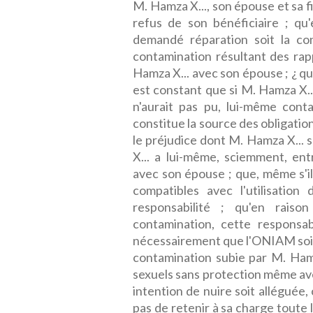
M. Hamza X..., son épouse et sa fi
refus de son bénéficiaire ; qu'
demandé réparation soit la co
contamination résultant des ra
Hamza X... avec son épouse ; ¿ que
est constant que si M. Hamza X... 
n'aurait pas pu, lui-même cont
constitue la source des obligatio
le préjudice dont M. Hamza X... 
X... a lui-même, sciemment, ent
avec son épouse ; que, même s'il
compatibles avec l'utilisatio
responsabilité ; qu'en raiso
contamination, cette responsab
nécessairement que l'ONIAM soit 
contamination subie par M. Hamz
sexuels sans protection même ave
intention de nuire soit alléguée,
pas de retenir à sa charge toute l