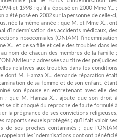
indemnisé par le Fonds d'indemnisation des
994 et 1998 ; qu'il a épousé en 2000 Mme Y... ;
n a été posé en 2002 sur la personne de celle-ci,
Taous, née la même année ; que M. et Mme X... ont
ional d'indemnisation des accidents médicaux, des
nfections nosocomiales (ONIAM) l'indemnisation
X... et de sa fille et celle des troubles dans les
e au nom de chacun des membres de la famille ;
 l'ONIAM leur a adressées au titre des préjudices
lles relatives aux troubles dans les conditions
dice dont M. Hamza X... demande réparation était
ontamination de sa femme et de son enfant, étant
taminé son épouse en entretenant avec elle des
on ; que M. Hamza X... ajoute que son droit à
et se dit choqué du reproche de faute formulé à
er la prégnance de ses convictions religieuses,
 rapports sexuels protégés ; qu'il fait valoir ses
rès de ses proches contaminés ; que l'ONIAM
 rappelant les indemnisations dont ont bénéficié