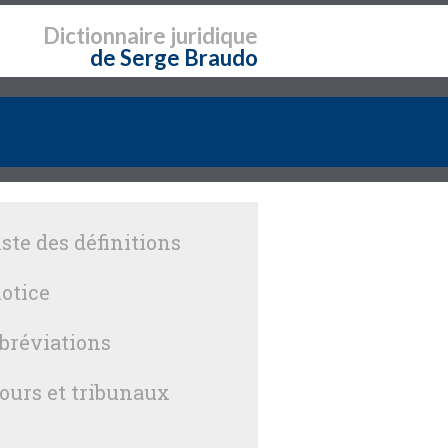
Dictionnaire
juridique
de Serge Braudo
iste des définitions
otice
bréviations
ours et tribunaux