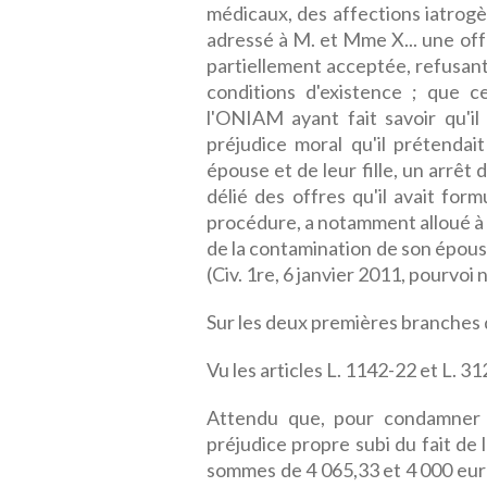
médicaux, des affections iatrog
adressé à M. et Mme X... une offr
partiellement acceptée, refusant
conditions d'existence ; que ce
l'ONIAM ayant fait savoir qu'il 
préjudice moral qu'il prétendai
épouse et de leur fille, un arrêt
délié des offres qu'il avait fo
procédure, a notamment alloué à M
de la contamination de son épouse 
(Civ. 1re, 6 janvier 2011, pourvoi 
Sur les deux premières branches 
Vu les articles L. 1142-22 et L. 3
Attendu que, pour condamner 
préjudice propre subi du fait de 
sommes de 4 065,33 et 4 000 euros,