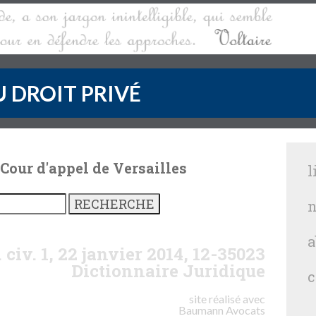
 DROIT PRIVÉ
 Cour d'appel de Versailles
l
n
a
 civ. 1, 22 janvier 2014, 12-35023
Dictionnaire Juridique
c
site réalisé avec
Baumann
Avocats