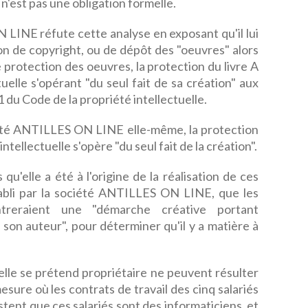
 n'est pas une obligation formelle.
 LINE réfute cette analyse en exposant qu'il lui
n de copyright, ou de dépôt des "oeuvres" alors
 protection des oeuvres, la protection du livre A
uelle s'opérant "du seul fait de sa création" aux
 du Code de la propriété intellectuelle.
été ANTILLES ON LINE elle-même, la protection
intellectuelle s'opère "du seul fait de la création".
u'elle a été à l'origine de la réalisation de ces
établi par la société ANTILLES ON LINE, que les
ntreraient une "démarche créative portant
 son auteur", pour déterminer qu'il y a matière à
elle se prétend propriétaire ne peuvent résulter
esure où les contrats de travail des cinq salariés
estent que ces salariés sont des informaticiens, et