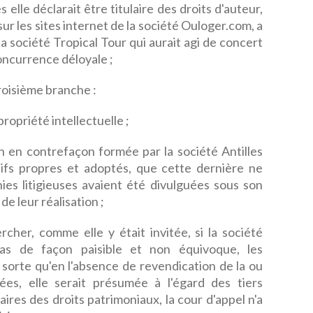
s elle déclarait être titulaire des droits d'auteur,
ur les sites internet de la société Ouloger.com, a
la société Tropical Tour qui aurait agi de concert
oncurrence déloyale ;
troisième branche :
propriété intellectuelle ;
n en contrefaçon formée par la société Antilles
otifs propres et adoptés, que cette dernière ne
es litigieuses avaient été divulguées sous son
 de leur réalisation ;
rcher, comme elle y était invitée, si la société
 pas de façon paisible et non équivoque, les
sorte qu'en l'absence de revendication de la ou
ées, elle serait présumée à l'égard des tiers
ires des droits patrimoniaux, la cour d'appel n'a