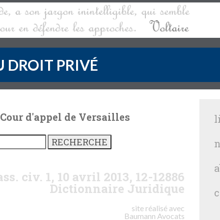
 DROIT PRIVÉ
 Cour d'appel de Versailles
l
n
a
ss. civ. 1, 10 avril 2013, 12-12886
Dictionnaire Juridique
c
site réalisé avec
Baumann
Avocats