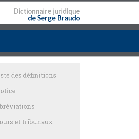
Dictionnaire
juridique
de Serge Braudo
iste des définitions
otice
bréviations
ours et tribunaux