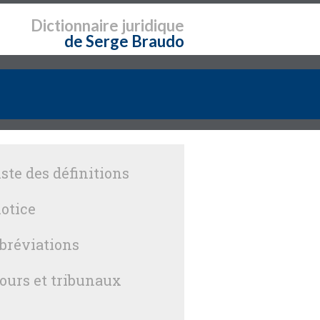
Dictionnaire
juridique
de Serge Braudo
iste des définitions
otice
bréviations
ours et tribunaux