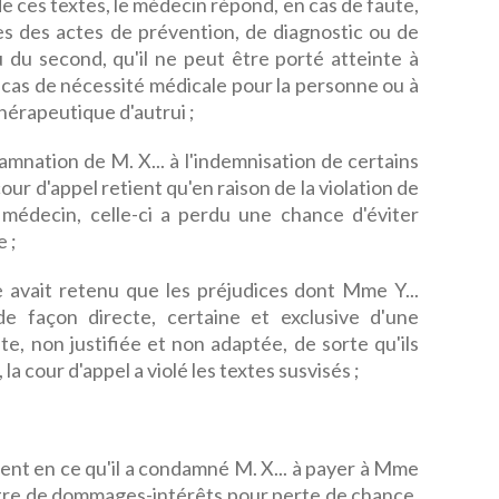
e ces textes, le médecin répond, en cas de faute,
des actes de prévention, de diagnostic ou de
tu du second, qu'il ne peut être porté atteinte à
n cas de nécessité médicale pour la personne ou à
thérapeutique d'autrui ;
amnation de M. X... à l'indemnisation de certains
ur d'appel retient qu'en raison de la violation de
 médecin, celle-ci a perdu une chance d'éviter
e ;
le avait retenu que les préjudices dont Mme Y...
de façon directe, certaine et exclusive d'une
te, non justifiée et non adaptée, de sorte qu'ils
 la cour d'appel a violé les textes susvisés ;
t en ce qu'il a condamné M. X... à payer à Mme
titre de dommages-intérêts pour perte de chance,