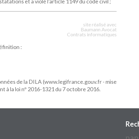
tations et a violé l'article 1149 du code civil ;
site réalisé avec
Baumann
Avocat
Contrats informatiques
finition :
données de la DILA (www.legifrance.gouv.fr - mise
t à la loi n° 2016-1321 du 7 octobre 2016.
Rec
nan