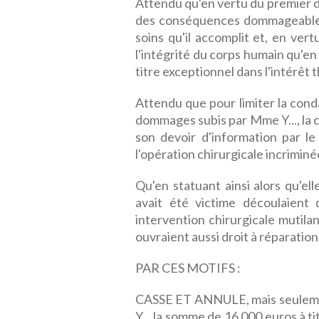
Attendu qu'en vertu du premier d
des conséquences dommageables 
soins qu'il accomplit et, en ver
l'intégrité du corps humain qu'e
titre exceptionnel dans l'intérêt 
Attendu que pour limiter la cond
dommages subis par Mme Y..., la co
son devoir d'information par le
l'opération chirurgicale incriminé
Qu'en statuant ainsi alors qu'el
avait été victime découlaient 
intervention chirurgicale mutilan
ouvraient aussi droit à réparation,
PAR CES MOTIFS :
CASSE ET ANNULE, mais seulemen
Y... la somme de 16 000 euros à 