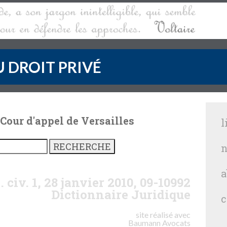
 DROIT PRIVÉ
 Cour d'appel de Versailles
l
n
a
. civ. 1, 28 janvier 2010, 09-10992
Dictionnaire Juridique
c
site réalisé avec
Baumann
Avocats