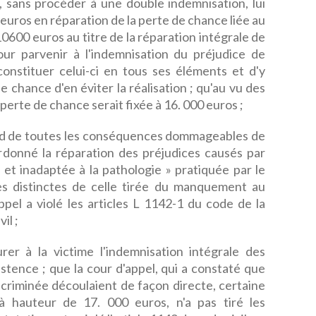
, sans procéder à une double indemnisation, lui
 euros en réparation de la perte de chance liée au
10600 euros au titre de la réparation intégrale de
our parvenir à l'indemnisation du préjudice de
constituer celui-ci en tous ses éléments et d'y
e chance d'en éviter la réalisation ; qu'au vu des
 perte de chance serait fixée à 16. 000 euros ;
ond de toutes les conséquences dommageables de
ordonné la réparation des préjudices causés par
le et inadaptée à la pathologie » pratiquée par le
utes distinctes de celle tirée du manquement au
appel a violé les articles L 1142-1 du code de la
il ;
rer à la victime l'indemnisation intégrale des
xistence ; que la cour d'appel, qui a constaté que
incriminée découlaient de façon directe, certaine
 hauteur de 17. 000 euros, n'a pas tiré les