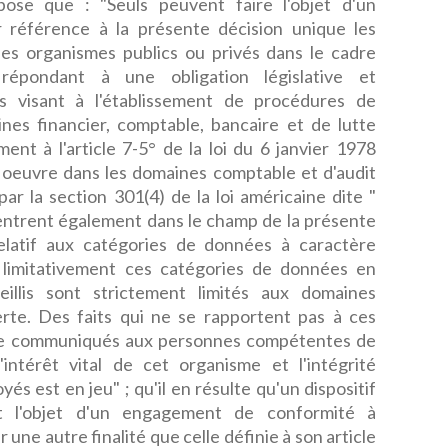
spose que : "Seuls peuvent faire l'objet d'un
référence à la présente décision unique les
les organismes publics ou privés dans le cadre
 répondant à une obligation législative et
is visant à l'établissement de procédures de
nes financier, comptable, bancaire et de lutte
nt à l'article 7-5° de la loi du 6 janvier 1978
n oeuvre dans les domaines comptable et d'audit
ar la section 301(4) de la loi américaine dite "
 entrent également dans le champ de la présente
relatif aux catégories de données à caractère
 limitativement ces catégories de données en
eillis sont strictement limités aux domaines
lerte. Des faits qui ne se rapportent pas à ces
re communiqués aux personnes compétentes de
'intérêt vital de cet organisme et l'intégrité
s est en jeu" ; qu'il en résulte qu'un dispositif
ant l'objet d'un engagement de conformité à
r une autre finalité que celle définie à son article