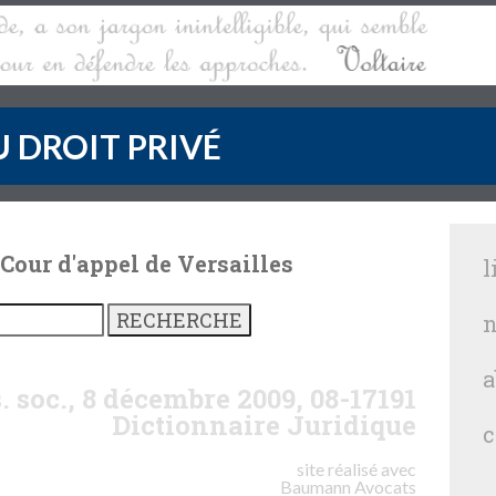
 DROIT PRIVÉ
 Cour d'appel de Versailles
l
n
a
. soc., 8 décembre 2009, 08-17191
Dictionnaire Juridique
c
site réalisé avec
Baumann
Avocats