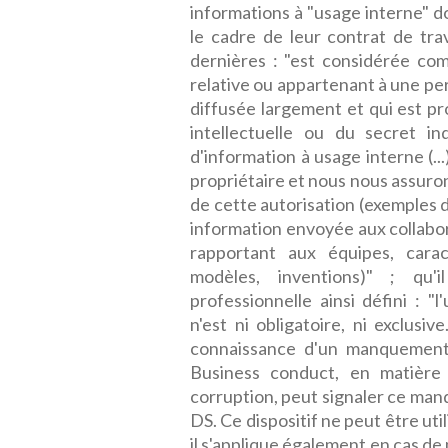
informations à "usage interne" d
le cadre de leur contrat de trav
dernières : "est considérée co
relative ou appartenant à une per
diffusée largement et qui est pr
intellectuelle ou du secret indu
d'information à usage interne (..
propriétaire et nous nous assuro
de cette autorisation (exemples d
information envoyée aux collabo
rapportant aux équipes, carac
modèles, inventions)" ; qu'i
professionnelle ainsi défini : "l'
n'est ni obligatoire, ni exclusiv
connaissance d'un manquement 
Business conduct, en matière 
corruption, peut signaler ce m
DS. Ce dispositif ne peut être ut
il s'applique également en cas d