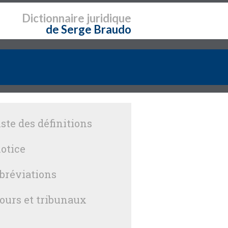
Dictionnaire
juridique
de Serge Braudo
iste des définitions
otice
bréviations
ours et tribunaux