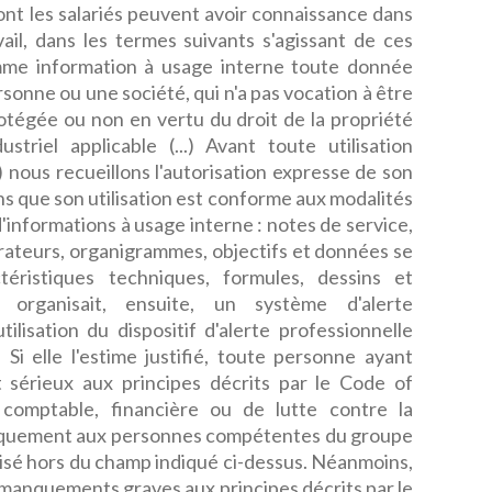
ont les salariés peuvent avoir connaissance dans
ail, dans les termes suivants s'agissant de ces
mme information à usage interne toute donnée
sonne ou une société, qui n'a pas vocation à être
otégée ou non en vertu du droit de la propriété
striel applicable (...) Avant toute utilisation
.) nous recueillons l'autorisation expresse de son
ns que son utilisation est conforme aux modalités
'informations à usage interne : notes de service,
rateurs, organigrammes, objectifs et données se
téristiques techniques, formules, dessins et
l organisait, ensuite, un système d'alerte
utilisation du dispositif d'alerte professionnelle
e. Si elle l'estime justifié, toute personne ayant
sérieux aux principes décrits par le Code of
comptable, financière ou de lutte contre la
anquement aux personnes compétentes du groupe
ilisé hors du champ indiqué ci-dessus. Néanmoins,
e manquements graves aux principes décrits par le