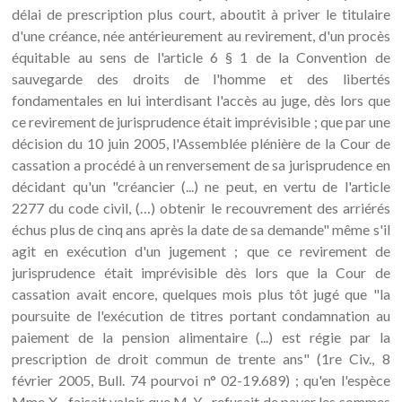
délai de prescription plus court, aboutit à priver le titulaire
d'une créance, née antérieurement au revirement, d'un procès
équitable au sens de l'article 6 § 1 de la Convention de
sauvegarde des droits de l'homme et des libertés
fondamentales en lui interdisant l'accès au juge, dès lors que
ce revirement de jurisprudence était imprévisible ; que par une
décision du 10 juin 2005, l'Assemblée plénière de la Cour de
cassation a procédé à un renversement de sa jurisprudence en
décidant qu'un "créancier (...) ne peut, en vertu de l'article
2277 du code civil, (…) obtenir le recouvrement des arriérés
échus plus de cinq ans après la date de sa demande" même s'il
agit en exécution d'un jugement ; que ce revirement de
jurisprudence était imprévisible dès lors que la Cour de
cassation avait encore, quelques mois plus tôt jugé que "la
poursuite de l'exécution de titres portant condamnation au
paiement de la pension alimentaire (...) est régie par la
prescription de droit commun de trente ans" (1re Civ., 8
février 2005, Bull. 74 pourvoi n° 02-19.689) ; qu'en l'espèce
Mme X... faisait valoir que M. Y... refusait de payer les sommes