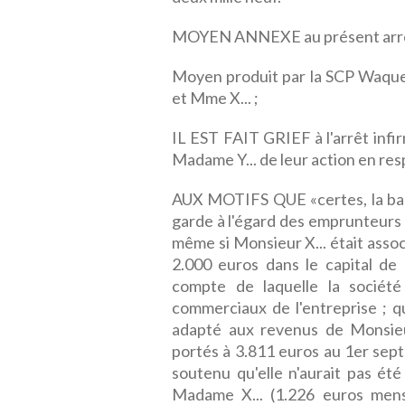
MOYEN ANNEXE au présent arr
Moyen produit par la SCP Waquet
et Mme X... ;
IL EST FAIT GRIEF à l'arrêt infi
Madame Y... de leur action en res
AUX MOTIFS QUE «certes, la banq
garde à l'égard des emprunteurs 
même si Monsieur X... était asso
2.000 euros dans le capital de 
compte de laquelle la sociét
commerciaux de l'entreprise ; qu
adapté aux revenus de Monsieu
portés à 3.811 euros au 1er sept
soutenu qu'elle n'aurait pas é
Madame X... (1.226 euros mensu