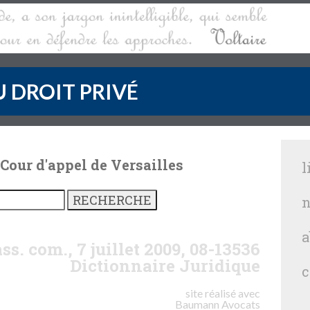
 DROIT PRIVÉ
 Cour d'appel de Versailles
l
n
a
ss. com., 7 juillet 2009, 08-13536
Dictionnaire Juridique
c
site réalisé avec
Baumann
Avocats