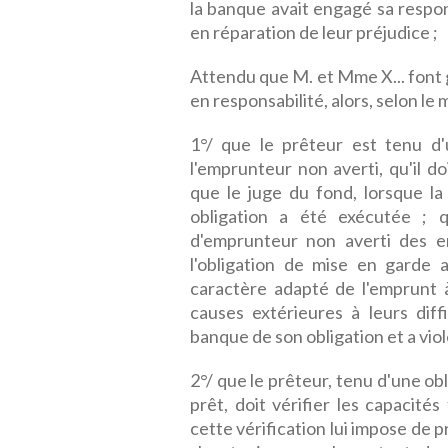
la banque avait engagé sa responsa
en réparation de leur préjudice ;
Attendu que M. et Mme X... font gr
en responsabilité, alors, selon le 
1°/ que le prêteur est tenu d'
l'emprunteur non averti, qu'il doi
que le juge du fond, lorsque la 
obligation a été exécutée ; q
d'emprunteur non averti des em
l'obligation de mise en garde 
caractère adapté de l'emprunt 
causes extérieures à leurs diff
banque de son obligation et a violé
2°/ que le prêteur, tenu d'une ob
prêt, doit vérifier les capacité
cette vérification lui impose de 