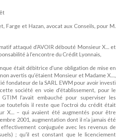
êt
, Farge et Hazan, avocat aux Conseils, pour M.
rmatif attaqué d'AVOIR débouté Monsieur X... et
ponsabilité à l'encontre du Crédit Lyonnais,
ue était débitrice d'une obligation de mise en
non avertis qu'étaient Monsieur et Madame X...,
cié fondateur de la SARL EWM pour avoir investi
cette société en voie d'établissement, pour le
é GTIM l'avait embauché pour superviser les
e toutefois il reste que l'octroi du crédit était
r X... – qui avaient été augmentés pour être
embre 2001, augmentation dont il n'a jamais été
té effectivement conjuguée avec les revenus de
els) ; qu'il est constant que le licenciement