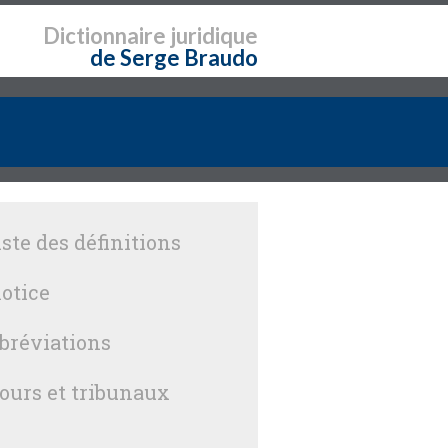
Dictionnaire
juridique
de Serge Braudo
iste des définitions
otice
bréviations
ours et tribunaux