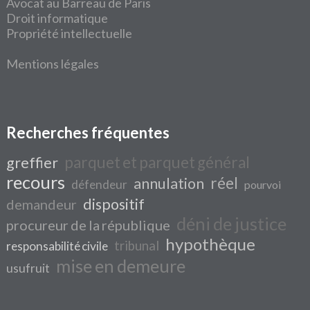
Avocat au Barreau de Paris
Droit informatique
Propriété intellectuelle
Mentions légales
Recherches fréquentes
parquet et parquet général
greffier
recours
réel
annulation
défendeur
pourvoi
dispositif
demandeur
déni de justice
procureur de la république
hypothèque
tribunal
responsabilité civile
mise en demeure
usufruit