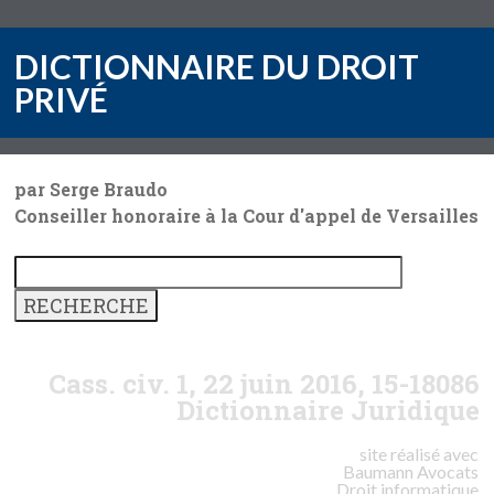
DICTIONNAIRE DU DROIT
PRIVÉ
par Serge Braudo
Conseiller honoraire à la Cour d'appel de Versailles
Cass. civ. 1, 22 juin 2016, 15-18086
Dictionnaire Juridique
site réalisé avec
Baumann
Avocats
Droit informatique