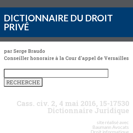
DICTIONNAIRE DU DROIT
PRIVÉ
par Serge Braudo
Conseiller honoraire à la Cour d'appel de Versailles
Cass. civ. 2, 4 mai 2016, 15-17530
Dictionnaire Juridique
site réalisé avec
Baumann
Avocats
Droit informatique