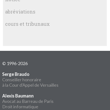
abréviations
cours et tribunaux
© 1996-2026
Serge Braudo
Conseiller honoraire
à la Cour d'Appel de Versailles
Alexis Baumann
Avocat au Barreau de Paris
Droit informatique