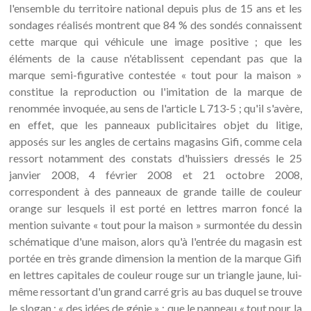
l'ensemble du territoire national depuis plus de 15 ans et les
sondages réalisés montrent que 84 % des sondés connaissent
cette marque qui véhicule une image positive ; que les
éléments de la cause n'établissent cependant pas que la
marque semi-figurative contestée « tout pour la maison »
constitue la reproduction ou l'imitation de la marque de
renommée invoquée, au sens de l'article L 713-5 ; qu'il s'avère,
en effet, que les panneaux publicitaires objet du litige,
apposés sur les angles de certains magasins Gifi, comme cela
ressort notamment des constats d'huissiers dressés le 25
janvier 2008, 4 février 2008 et 21 octobre 2008,
correspondent à des panneaux de grande taille de couleur
orange sur lesquels il est porté en lettres marron foncé la
mention suivante « tout pour la maison » surmontée du dessin
schématique d'une maison, alors qu'à l'entrée du magasin est
portée en très grande dimension la mention de la marque Gifi
en lettres capitales de couleur rouge sur un triangle jaune, lui-
même ressortant d'un grand carré gris au bas duquel se trouve
le slogan : « des idées de génie » ; que le panneau « tout pour la