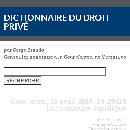
DICTIONNAIRE DU DROIT
PRIVÉ
par Serge Braudo
Conseiller honoraire à la Cour d'appel de Versailles
Cass. com., 12 avril 2016, 14-29414
Dictionnaire Juridique
site réalisé avec
Baumann
Avocats
Droit informatique