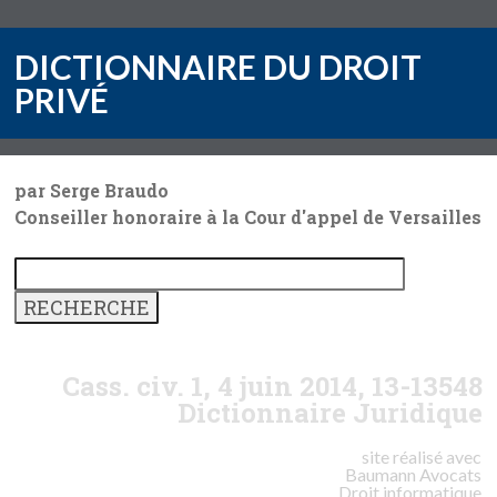
DICTIONNAIRE DU DROIT
PRIVÉ
par Serge Braudo
Conseiller honoraire à la Cour d'appel de Versailles
Cass. civ. 1, 4 juin 2014, 13-13548
Dictionnaire Juridique
site réalisé avec
Baumann
Avocats
Droit informatique