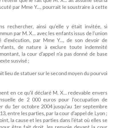
etenir que le fait que M. X... ait assumé seul la
cuté par Mme Y..., pourrait le soustraire à cette
s rechercher, ainsi qu'elle y était invitée, si
mun par M. X... avec les enfants issus de l'union
é d'exécution, par Mme Y..., de son devoir de
enfants, de nature à exclure toute indemnité
 montant, la cour d'appel n'a pas donné de base
exte susvisé ;
it lieu de statuer sur le second moyen du pourvoi
t en ce qu'il déclaré M. X... redevable envers
ensuelle de 2 000 euros pour l'occupation de
er du 1er octobre 2004 jusqu'au 1er septembre
13, entre les parties, par la cour d'appel de Lyon ;
t, la cause et les parties dans l'état où elles se
 pour être fait droit, les renvoie devant la cour