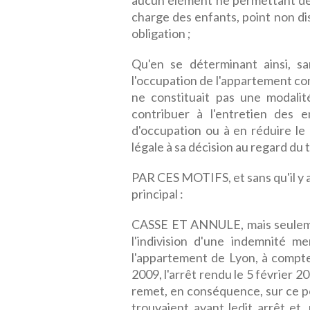
aucun élément ne permettant de r
charge des enfants, point non dis
obligation ;
Qu'en se déterminant ainsi, san
l'occupation de l'appartement com
ne constituait pas une modalit
contribuer à l'entretien des 
d'occupation ou à en réduire le
légale à sa décision au regard du t
PAR CES MOTIFS, et sans qu'il y a
principal :
CASSE ET ANNULE, mais seulemen
l'indivision d'une indemnité m
l'appartement de Lyon, à compt
2009, l'arrêt rendu le 5 février 20
remet, en conséquence, sur ce poin
trouvaient avant ledit arrêt et,