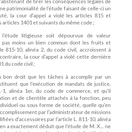
'abstenant de tirer les conséquences légales de
ne patrimonialité de l'étude faisant de celle-ci un
é, la cour d'appel a violé les articles 815 et
les articles 1401 et suivants du même code ;
'étude litigieuse soit dépourvue de valeur
ue pas moins un bien commun dont les fruits et
e 815-10, alinéa 2, du code civil, accroissent à
 contraire, la cour d'appel a violé cette dernière
1 du code civil ;
 bon droit que les tâches à accomplir par un
stituent que l'exécution de mandats de justice,
1-1, alinéa 1er, du code de commerce, et qu'il
ation et de clientèle attachés à la fonction, peu
ndividuel ou sous forme de société, quelle qu'en
'accomplissement par l'administrateur de missions
iées d'accessoires par l'article L. 811-10, alinéa
 en a exactement déduit que l'étude de M. X... ne