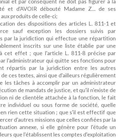
ial et par conséquent ne doit pas figurer à la
té et d'AVOIR débouté Madame Z... de ses
aux produits de celle-ci;
tion des dispositions des articles L. 811-1 et
e sauf exception les dossiers suivis par
és par la juridiction qui effectue une répartition
ablement inscrits sur une liste établie par une
 cet effet ; que l'article L. 811-8 précise par
 par l'administrateur qui quitte ses fonctions pour
t répartis par la juridiction entre les autres
t de ces textes, ainsi que d'ailleurs régulièrement
ue les tâches à accomplir par un administrateur
écution de mandats de justice, et qu'il n'existe de
on ni de clientèle attachée à la fonction, le fait
tre individuel ou sous forme de société, quelle
en rien cette situation ; que s'il est effectif que
xercer d'autres missions que celles confiées par la
ituation annexe, si elle génère pour l'étude un
leurs que l'établissent les comptes d'exploitation