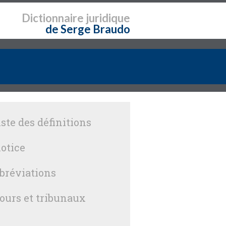
Dictionnaire
juridique
de Serge Braudo
iste des définitions
otice
bréviations
ours et tribunaux