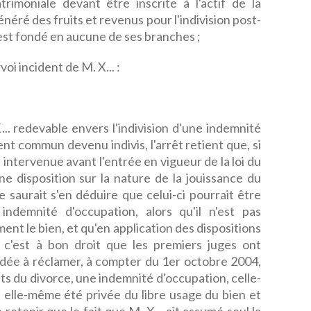
rimoniale devant être inscrite à l'actif de la
éré des fruits et revenus pour l'indivision post-
st fondé en aucune de ses branches ;
i incident de M. X... :
.. redevable envers l'indivision d'une indemnité
nt commun devenu indivis, l'arrêt retient que, si
 intervenue avant l'entrée en vigueur de la loi du
 disposition sur la nature de la jouissance du
ne saurait s'en déduire que celui-ci pourrait être
ndemnité d'occupation, alors qu'il n'est pas
ent le bien, et qu'en application des dispositions
l, c'est à bon droit que les premiers juges ont
ndée à réclamer, à compter du 1er octobre 2004,
ets du divorce, une indemnité d'occupation, celle-
 a elle-même été privée du libre usage du bien et