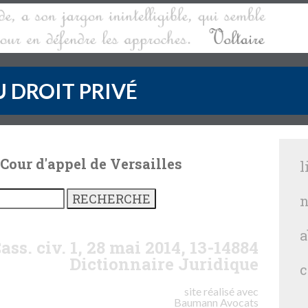
 DROIT PRIVÉ
 Cour d'appel de Versailles
l
n
a
ass. civ. 1, 28 mai 2014, 13-14884
Dictionnaire Juridique
c
site réalisé avec
Baumann
Avocats