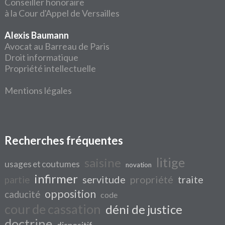
Conseiller honoraire
à la Cour d'Appel de Versailles
Alexis Baumann
Avocat au Barreau de Paris
Droit informatique
Propriété intellectuelle
Mentions légales
Recherches fréquentes
litige
saisine
usages et coutumes
novation
infirmer
servitude
propriété
traite
partie
opposition
caducité
code
cour de cassation
déni de justice
doctrine