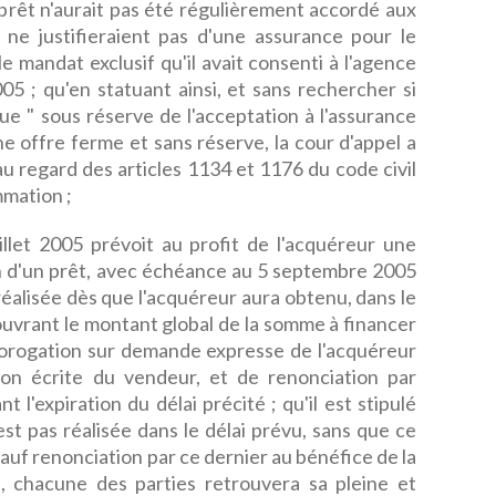
 prêt n'aurait pas été régulièrement accordé aux
 ne justifieraient pas d'une assurance pour le
 mandat exclusif qu'il avait consenti à l'agence
05 ; qu'en statuant ainsi, et sans rechercher si
que " sous réserve de l'acceptation à l'assurance
e offre ferme et sans réserve, la cour d'appel a
au regard des articles 1134 et 1176 du code civil
mmation ;
llet 2005 prévoit au profit de l'acquéreur une
n d'un prêt, avec échéance au 5 septembre 2005
alisée dès que l'acquéreur aura obtenu, dans le
couvrant le montant global de la somme à financer
prorogation sur demande expresse de l'acquéreur
ion écrite du vendeur, et de renonciation par
t l'expiration du délai précité ; qu'il est stipulé
est pas réalisée dans le délai prévu, sans que ce
auf renonciation par ce dernier au bénéfice de la
, chacune des parties retrouvera sa pleine et