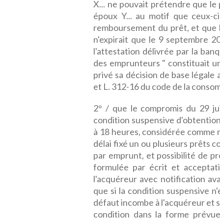
X... ne pouvait prétendre que le
époux Y... au motif que ceux-ci
remboursement du prêt, et que le
n'expirait que le 9 septembre 20
l'attestation délivrée par la ban
des emprunteurs " constituait un
privé sa décision de base légale 
et L. 312-16 du code de la conso
2° / que le compromis du 29 jui
condition suspensive d'obtentio
à 18 heures, considérée comme ré
délai fixé un ou plusieurs prêts 
par emprunt, et possibilité de 
formulée par écrit et acceptat
l'acquéreur avec notification avan
que si la condition suspensive n'
défaut incombe à l'acquéreur et s
condition dans la forme prévue