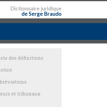
Dictionnaire
juridique
de Serge Braudo
iste des définitions
otice
bréviations
ours et tribunaux