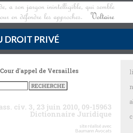
 DROIT PRIVÉ
 Cour d'appel de Versailles
l
n
a
ass. civ. 3, 23 juin 2010, 09-15963
Dictionnaire Juridique
c
site réalisé avec
Baumann
Avocats