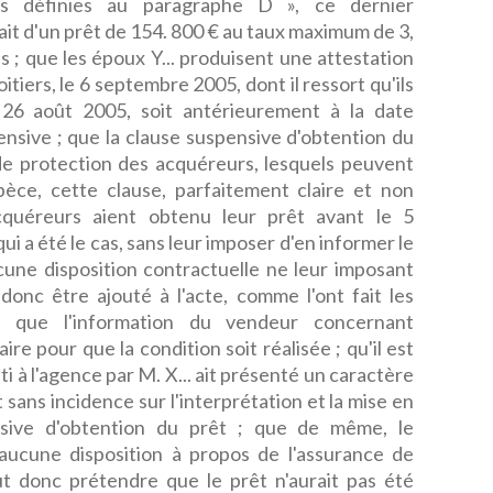
es définies au paragraphe D », ce dernier
sait d'un prêt de 154. 800 € au taux maximum de 3,
 ; que les époux Y... produisent une attestation
itiers, le 6 septembre 2005, dont il ressort qu'ils
e 26 août 2005, soit antérieurement à la date
pensive ; que la clause suspensive d'obtention du
de protection des acquéreurs, lesquels peuvent
spèce, cette clause, parfaitement claire et non
cquéreurs aient obtenu leur prêt avant le 5
i a été le cas, sans leur imposer d'en informer le
une disposition contractuelle ne leur imposant
donc être ajouté à l'acte, comme l'ont fait les
t que l'information du vendeur concernant
ire pour que la condition soit réalisée ; qu'il est
i à l'agence par M. X... ait présenté un caractère
 sans incidence sur l'interprétation et la mise en
nsive d'obtention du prêt ; que de même, le
ucune disposition à propos de l'assurance de
ut donc prétendre que le prêt n'aurait pas été