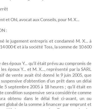
rrêt
t et Ohl, avocat aux Conseils, pour M. X...
N :
rmé le jugement entrepris et condamné M. X... à
14 000 € et à la société Toss, la somme de 10 600
 des époux Y... qu'il était prévu au compromis de
 les époux Y... et M. X..., représenté par la SARL
if de vente avait été donné le 9 juin 2005, que
on suspensive d'obtention d'un prêt dans un délai
e 5 septembre 2005 à 18 heures ; qu'il était en
nte condition suspensive sera considérée comme
ura obtenu dans le délai fixé ci-avant, un ou
ant global de la somme à financer par emprunt et