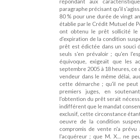
répondant aux caractéristiqu
paragraphe précisant qu'il s'agis
80 % pour une durée de vingt ans
établie par le Crédit Mutuel de Po
ont obtenu le prêt sollicité l
d'expiration de la condition sus
prêt est édictée dans un souci 
seuls s'en prévaloir ; qu'en l'e
équivoque, exigeait que les a
septembre 2005 à 18 heures, ce qu
vendeur dans le même délai, auc
cette démarche ; qu'il ne peut 
premiers juges, en soutenan
l'obtention du prêt serait nécessa
indifférent que le mandat consent
exclusif, cette circonstance étant
oeuvre de la condition suspe
compromis de vente n'a prévu a
l'acquéreur ; que M. X... ne pe