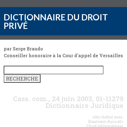
DICTIONNAIRE DU DROIT
PRIVÉ
par Serge Braudo
Conseiller honoraire à la Cour d'appel de Versailles
Cass. com., 24 juin 2003, 01-11279
Dictionnaire Juridique
site réalisé avec
Baumann
Avocats
Droit informatique