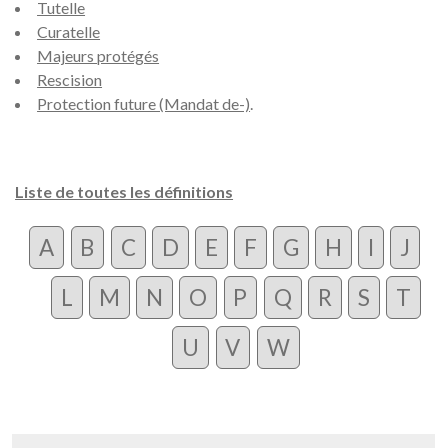
Tutelle
Curatelle
Majeurs protégés
Rescision
Protection future (Mandat de-)
.
Liste de toutes les définitions
A
B
C
D
E
F
G
H
I
J
L
M
N
O
P
Q
R
S
T
U
V
W